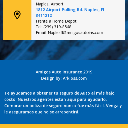
Naples, Airport
1812 Airport Pulling Rd. Naples, Fl
3411212
Frente a Home Depot
Tel: (239) 319-8548
Email: Naplesfl@amigosautoins.com
Amigos Auto Insurance 2019
Design by:
Arkloss.com
Te ayudamos a obtener tu seguro de Auto al más bajo
costo. Nuestros agentes están aquí para ayudarlo.
Comprar un poliza de seguro nunca fue más fácil. Venga y
le aseguramos que no se arrepentirá.