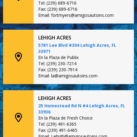
Tel: (239) 689-6716
Fax: (239) 689-6716
Email: fortmyers@amigosautoins.com
LEHIGH ACRES
5781 Lee Blvd #304 Lehigh Acres, FL
33971
En la Plaza de Publix
Tel: (239) 230-7214
Fax: (239) 230-7914
Email: la@amigosautoins.com
LEHIGH ACRES
25 Homestead Rd N #4 Lehigh Acres, FL
33936
En la Plaza de Fresh Choice
Tel: (239) 491-6365
Fax: (239) 491-6465
Email: Lehigh@amigosautoins.com