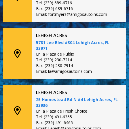
Tel: (239) 689-6716
Fax: (239) 689-6716
Email: fortmyers@amigosautoins.com
LEHIGH ACRES
5781 Lee Blvd #304 Lehigh Acres, FL
33971
En la Plaza de Publix
Tel: (239) 230-7214
Fax: (239) 230-7914
Email: la@amigosautoins.com
LEHIGH ACRES
25 Homestead Rd N #4 Lehigh Acres, FL
33936
En la Plaza de Fresh Choice
Tel: (239) 491-6365
Fax: (239) 491-6465
Email: Lehigh@amigosautoins.com