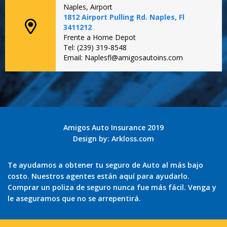
Naples, Airport
1812 Airport Pulling Rd. Naples, Fl
3411212
Frente a Home Depot
Tel: (239) 319-8548
Email: Naplesfl@amigosautoins.com
Amigos Auto Insurance 2019
Design by:
Arkloss.com
Te ayudamos a obtener tu seguro de Auto al más bajo
costo. Nuestros agentes están aquí para ayudarlo.
Comprar un poliza de seguro nunca fue más fácil. Venga y
le aseguramos que no se arrepentirá.