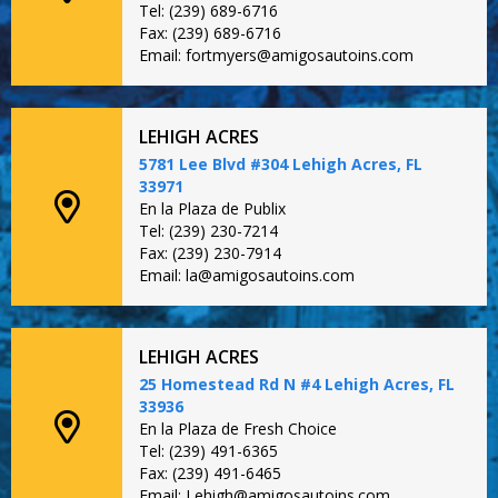
Tel: (239) 689-6716
Fax: (239) 689-6716
Email: fortmyers@amigosautoins.com
LEHIGH ACRES
5781 Lee Blvd #304 Lehigh Acres, FL
33971
En la Plaza de Publix
Tel: (239) 230-7214
Fax: (239) 230-7914
Email: la@amigosautoins.com
LEHIGH ACRES
25 Homestead Rd N #4 Lehigh Acres, FL
33936
En la Plaza de Fresh Choice
Tel: (239) 491-6365
Fax: (239) 491-6465
Email: Lehigh@amigosautoins.com