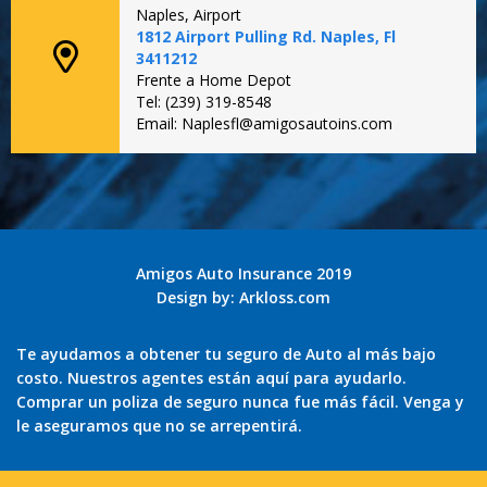
Naples, Airport
1812 Airport Pulling Rd. Naples, Fl
3411212
Frente a Home Depot
Tel: (239) 319-8548
Email: Naplesfl@amigosautoins.com
Amigos Auto Insurance 2019
Design by:
Arkloss.com
Te ayudamos a obtener tu seguro de Auto al más bajo
costo. Nuestros agentes están aquí para ayudarlo.
Comprar un poliza de seguro nunca fue más fácil. Venga y
le aseguramos que no se arrepentirá.