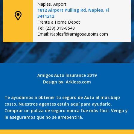
Naples, Airport
1812 Airport Pulling Rd. Naples, Fl
3411212
Frente a Home Depot
Tel: (239) 319-8548
Email: Naplesfl@amigosautoins.com
Amigos Auto Insurance 2019
Design by:
Arkloss.com
Te ayudamos a obtener tu seguro de Auto al más bajo
costo. Nuestros agentes están aquí para ayudarlo.
Comprar un poliza de seguro nunca fue más fácil. Venga y
le aseguramos que no se arrepentirá.