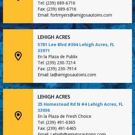
Tel: (239) 689-6716
Fax: (239) 689-6716
Email: fortmyers@amigosautoins.com
LEHIGH ACRES
5781 Lee Blvd #304 Lehigh Acres, FL
33971
En la Plaza de Publix
Tel: (239) 230-7214
Fax: (239) 230-7914
Email: la@amigosautoins.com
LEHIGH ACRES
25 Homestead Rd N #4 Lehigh Acres, FL
33936
En la Plaza de Fresh Choice
Tel: (239) 491-6365
Fax: (239) 491-6465
Email: Lehigh@amigosautoins.com