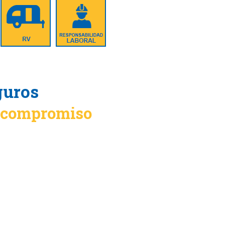
guros
n compromiso