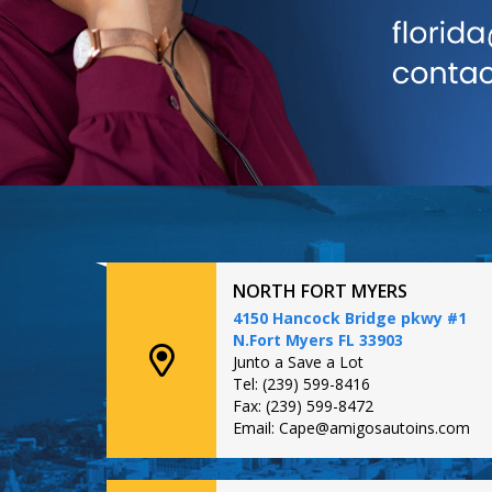
NORTH FORT MYERS
4150 Hancock Bridge pkwy #1
N.Fort Myers FL 33903
Junto a Save a Lot
Tel: (239) 599-8416
Fax: (239) 599-8472
Email: Cape@amigosautoins.com