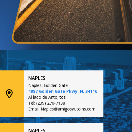
NAPLES
Naples, Golden Gate
4987 Golden Gate Pkwy, FL 34116
Al lado de Antojitos
Tel: (239) 276-7138
Email: Naples@amigosautoins.com
NAPLES