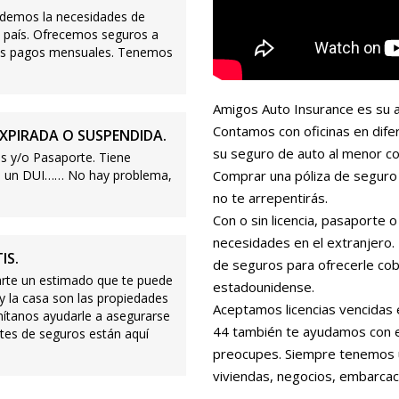
demos la necesidades de
 país. Ofrecemos seguros a
ajos pagos mensuales. Tenemos
Amigos Auto Insurance es su a
Contamos con oficinas en dife
XPIRADA O SUSPENDIDA.
su seguro de auto al menor co
s y/o Pasaporte. Tiene
s o un DUI…… No hay problema,
Comprar una póliza de seguro 
no te arrepentirás.
Con o sin licencia, pasaporte
necesidades en el extranjero
IS.
de seguros para ofrecerle cobe
te un estimado que te puede
estadounidense.
 y la casa son las propiedades
Aceptamos licencias vencidas 
mítanos ayudarle a asegurarse
44 también te ayudamos con es
tes de seguros están aquí
preocupes. Siempre tenemos 
viviendas, negocios, embarcac