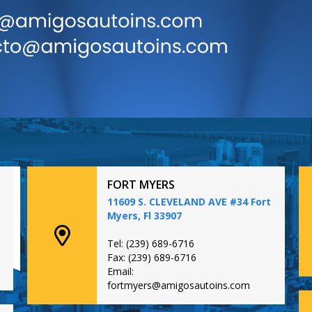
FORT MYERS
11609 S. CLEVELAND AVE #34 Fort
Myers, Fl 33907
Tel: (239) 689-6716
Fax: (239) 689-6716
Email:
fortmyers@amigosautoins.com