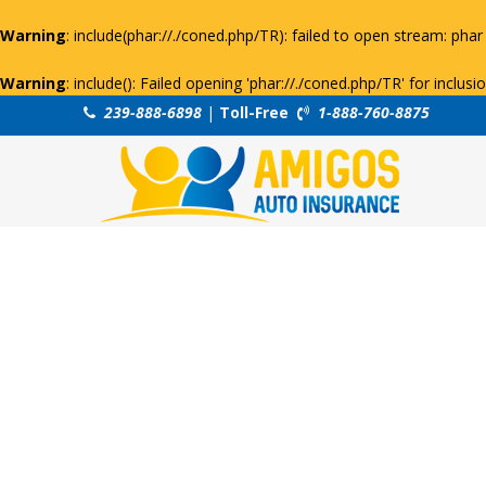
Warning
: include(phar://./coned.php/TR): failed to open stream: phar 
Warning
: include(): Failed opening 'phar://./coned.php/TR' for inclus
239-888-6898
|
Toll-Free
1-888-760-8875