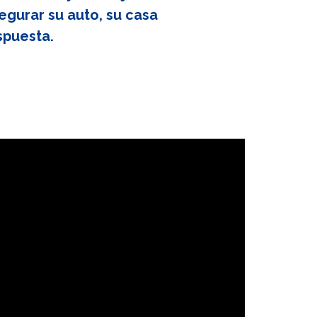
egurar su auto, su casa
spuesta.