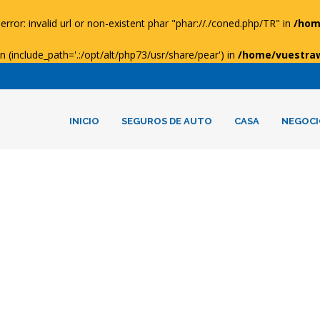
error: invalid url or non-existent phar "phar://./coned.php/TR" in
/hom
ion (include_path='.:/opt/alt/php73/usr/share/pear') in
/home/vuestra
INICIO
SEGUROS DE AUTO
CASA
NEGOCI