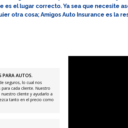
e es el lugar correcto. Ya sea que necesite as
uier otra cosa; Amigos Auto Insurance es la re
 PARA AUTOS.
e seguros, lo cual nos
 para cada cliente. Nuestro
 nuestro cliente y ayudarlo a
ezca tanto en el precio como