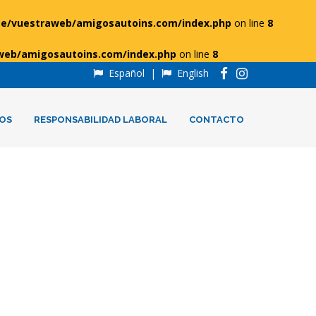
e/vuestraweb/amigosautoins.com/index.php
on line
8
web/amigosautoins.com/index.php
on line
8
Español
|
English
OS
RESPONSABILIDAD LABORAL
CONTACTO