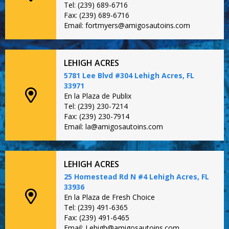
Tel: (239) 689-6716
Fax: (239) 689-6716
Email: fortmyers@amigosautoins.com
LEHIGH ACRES
5781 Lee Blvd #304 Lehigh Acres, FL
33971
En la Plaza de Publix
Tel: (239) 230-7214
Fax: (239) 230-7914
Email: la@amigosautoins.com
LEHIGH ACRES
25 Homestead Rd N #4 Lehigh Acres, FL
33936
En la Plaza de Fresh Choice
Tel: (239) 491-6365
Fax: (239) 491-6465
Email: Lehigh@amigosautoins.com