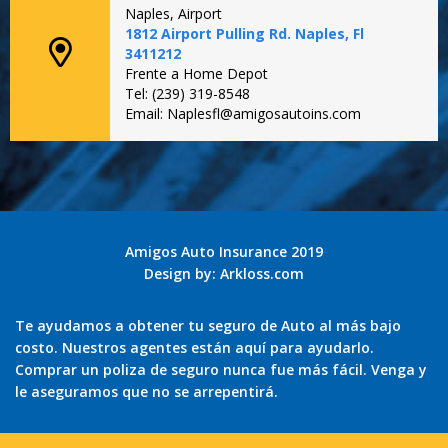
Naples, Airport
1812 Airport Pulling Rd. Naples, Fl
3411212
Frente a Home Depot
Tel: (239) 319-8548
Email: Naplesfl@amigosautoins.com
Amigos Auto Insurance 2019
Design by:
Arkloss.com
Te ayudamos a obtener tu seguro de Auto al más bajo
costo. Nuestros agentes están aquí para ayudarlo.
Comprar un poliza de seguro nunca fue más fácil. Venga y
le aseguramos que no se arrepentirá.