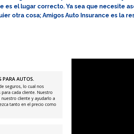
e es el lugar correcto. Ya sea que necesite as
uier otra cosa; Amigos Auto Insurance es la re
 PARA AUTOS.
e seguros, lo cual nos
 para cada cliente. Nuestro
 nuestro cliente y ayudarlo a
ezca tanto en el precio como