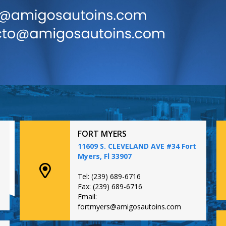
FORT MYERS
11609 S. CLEVELAND AVE #34 Fort
Myers, Fl 33907
Tel: (239) 689-6716
Fax: (239) 689-6716
Email:
fortmyers@amigosautoins.com