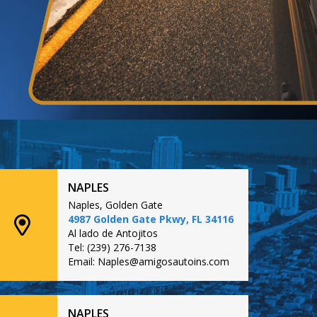
NAPLES
Naples, Golden Gate
4987 Golden Gate Pkwy, FL 34116
Al lado de Antojitos
Tel: (239) 276-7138
Email: Naples@amigosautoins.com
NAPLES