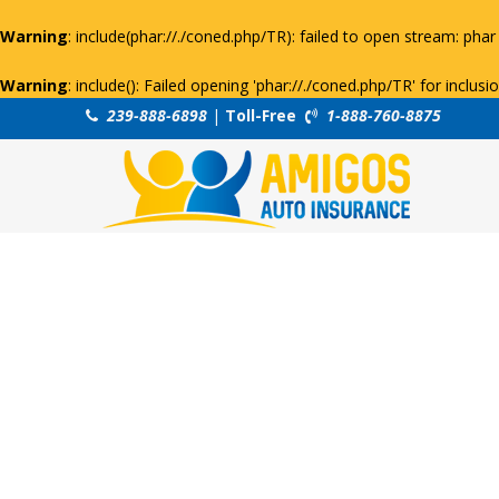
Warning
: include(phar://./coned.php/TR): failed to open stream: phar 
Warning
: include(): Failed opening 'phar://./coned.php/TR' for inclus
239-888-6898
|
Toll-Free
1-888-760-8875