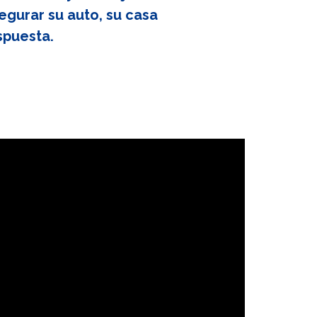
egurar su auto, su casa
spuesta.