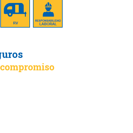
guros
n compromiso