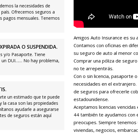
demos la necesidades de
 país. Ofrecemos seguros a
ajos pagos mensuales. Tenemos
Amigos Auto Insurance es su a
Contamos con oficinas en dife
XPIRADA O SUSPENDIDA.
su seguro de auto al menor co
s y/o Pasaporte. Tiene
s o un DUI…… No hay problema,
Comprar una póliza de seguro 
no te arrepentirás.
Con o sin licencia, pasaporte
necesidades en el extranjero
IS.
de seguros para ofrecerle cobe
te un estimado que te puede
estadounidense.
 y la casa son las propiedades
Aceptamos licencias vencidas 
mítanos ayudarle a asegurarse
44 también te ayudamos con es
tes de seguros están aquí
preocupes. Siempre tenemos 
viviendas, negocios, embarcac