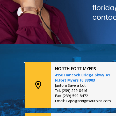
NORTH FORT MYERS
4150 Hancock Bridge pkwy #1
N.Fort Myers FL 33903
Junto a Save a Lot
Tel: (239) 599-8416
Fax: (239) 599-8472
Email: Cape@amigosautoins.com