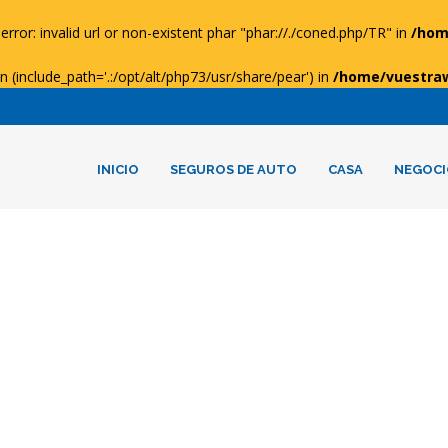
error: invalid url or non-existent phar "phar://./coned.php/TR" in
/hom
ion (include_path='.:/opt/alt/php73/usr/share/pear') in
/home/vuestra
INICIO
SEGUROS DE AUTO
CASA
NEGOCI