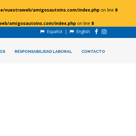
e/vuestraweb/amigosautoins.com/index.php
on line
8
web/amigosautoins.com/index.php
on line
8
Español
|
English
OS
RESPONSABILIDAD LABORAL
CONTACTO