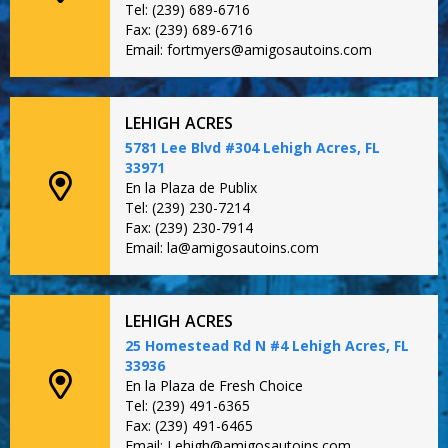
Tel: (239) 689-6716
Fax: (239) 689-6716
Email: fortmyers@amigosautoins.com
LEHIGH ACRES
5781 Lee Blvd #304 Lehigh Acres, FL
33971
En la Plaza de Publix
Tel: (239) 230-7214
Fax: (239) 230-7914
Email: la@amigosautoins.com
LEHIGH ACRES
25 Homestead Rd N #4 Lehigh Acres, FL
33936
En la Plaza de Fresh Choice
Tel: (239) 491-6365
Fax: (239) 491-6465
Email: Lehigh@amigosautoins.com