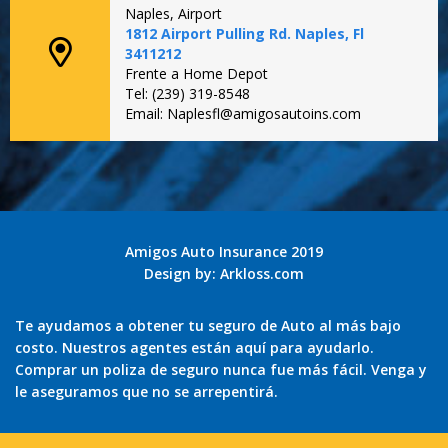
Naples, Airport
1812 Airport Pulling Rd. Naples, Fl
3411212
Frente a Home Depot
Tel: (239) 319-8548
Email: Naplesfl@amigosautoins.com
Amigos Auto Insurance 2019
Design by:
Arkloss.com
Te ayudamos a obtener tu seguro de Auto al más bajo
costo. Nuestros agentes están aquí para ayudarlo.
Comprar un poliza de seguro nunca fue más fácil. Venga y
le aseguramos que no se arrepentirá.