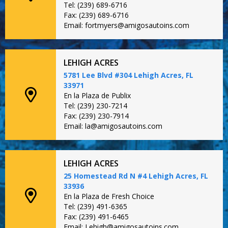
Tel: (239) 689-6716
Fax: (239) 689-6716
Email: fortmyers@amigosautoins.com
LEHIGH ACRES
5781 Lee Blvd #304 Lehigh Acres, FL
33971
En la Plaza de Publix
Tel: (239) 230-7214
Fax: (239) 230-7914
Email: la@amigosautoins.com
LEHIGH ACRES
25 Homestead Rd N #4 Lehigh Acres, FL
33936
En la Plaza de Fresh Choice
Tel: (239) 491-6365
Fax: (239) 491-6465
Email: Lehigh@amigosautoins.com