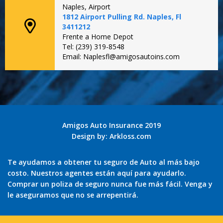
Naples, Airport
1812 Airport Pulling Rd. Naples, Fl
3411212
Frente a Home Depot
Tel: (239) 319-8548
Email: Naplesfl@amigosautoins.com
Amigos Auto Insurance 2019
Design by:
Arkloss.com
Te ayudamos a obtener tu seguro de Auto al más bajo
costo. Nuestros agentes están aquí para ayudarlo.
Comprar un poliza de seguro nunca fue más fácil. Venga y
le aseguramos que no se arrepentirá.