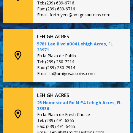
Tel: (239) 689-6716
Fax: (239) 689-6716
Email: fortmyers@amigosautoins.com
LEHIGH ACRES
5781 Lee Blvd #304 Lehigh Acres, FL
33971
En la Plaza de Publix
Tel: (239) 230-7214
Fax: (239) 230-7914
Email: la@amigosautoins.com
LEHIGH ACRES
25 Homestead Rd N #4 Lehigh Acres, FL
33936
En la Plaza de Fresh Choice
Tel: (239) 491-6365
Fax: (239) 491-6465
Email: Lehigh@amigosautoins.com