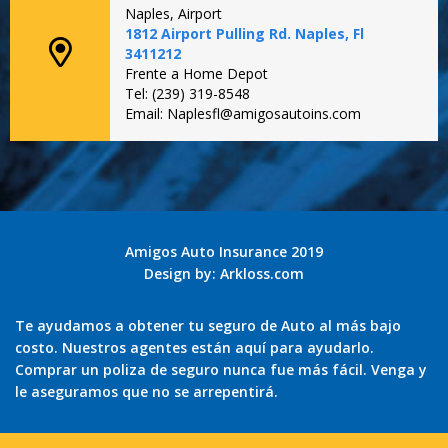
Naples, Airport
1812 Airport Pulling Rd. Naples, Fl
3411212
Frente a Home Depot
Tel: (239) 319-8548
Email: Naplesfl@amigosautoins.com
Amigos Auto Insurance 2019
Design by:
Arkloss.com
Te ayudamos a obtener tu seguro de Auto al más bajo
costo. Nuestros agentes están aquí para ayudarlo.
Comprar un poliza de seguro nunca fue más fácil. Venga y
le aseguramos que no se arrepentirá.