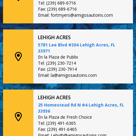
Tel: (239) 689-6716
Fax: (239) 689-6716
Email: fortmyers@amigosautoins.com
LEHIGH ACRES
5781 Lee Blvd #304 Lehigh Acres, FL
33971
En la Plaza de Publix
Tel: (239) 230-7214
Fax: (239) 230-7914
Email: la@amigosautoins.com
LEHIGH ACRES
25 Homestead Rd N #4 Lehigh Acres, FL
33936
En la Plaza de Fresh Choice
Tel: (239) 491-6365
Fax: (239) 491-6465
Email: Lehigh@amigosautoins.com