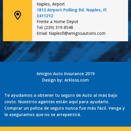
Naples, Airport
1812 Airport Pulling Rd. Naples, Fl
3411212
Frente a Home Depot
Tel: (239) 319-8548
Email: Naplesfl@amigosautoins.com
Amigos Auto Insurance 2019
Design by:
Arkloss.com
Te ayudamos a obtener tu seguro de Auto al más bajo
costo. Nuestros agentes están aquí para ayudarlo.
Comprar un poliza de seguro nunca fue más fácil. Venga y
le aseguramos que no se arrepentirá.