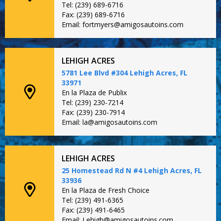
Tel: (239) 689-6716
Fax: (239) 689-6716
Email: fortmyers@amigosautoins.com
LEHIGH ACRES
5781 Lee Blvd #304 Lehigh Acres, FL
33971
En la Plaza de Publix
Tel: (239) 230-7214
Fax: (239) 230-7914
Email: la@amigosautoins.com
LEHIGH ACRES
25 Homestead Rd N #4 Lehigh Acres, FL
33936
En la Plaza de Fresh Choice
Tel: (239) 491-6365
Fax: (239) 491-6465
Email: Lehigh@amigosautoins.com