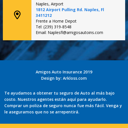
Naples, Airport
1812 Airport Pulling Rd. Naples, Fl
3411212
Frente a Home Depot
Tel: (239) 319-8548
Email: Naplesfl@amigosautoins.com
Amigos Auto Insurance 2019
Design by:
Arkloss.com
Te ayudamos a obtener tu seguro de Auto al más bajo
costo. Nuestros agentes están aquí para ayudarlo.
Comprar un poliza de seguro nunca fue más fácil. Venga y
le aseguramos que no se arrepentirá.