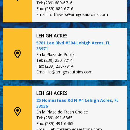
Tel: (239) 689-6716
Fax: (239) 689-6716
Email: fortmyers@amigosautoins.com
LEHIGH ACRES
5781 Lee Blvd #304 Lehigh Acres, FL
33971
En la Plaza de Publix
Tel: (239) 230-7214
Fax: (239) 230-7914
Email: la@amigosautoins.com
LEHIGH ACRES
25 Homestead Rd N #4 Lehigh Acres, FL
33936
En la Plaza de Fresh Choice
Tel: (239) 491-6365
Fax: (239) 491-6465
Email: Lehigh@amigosautoins.com