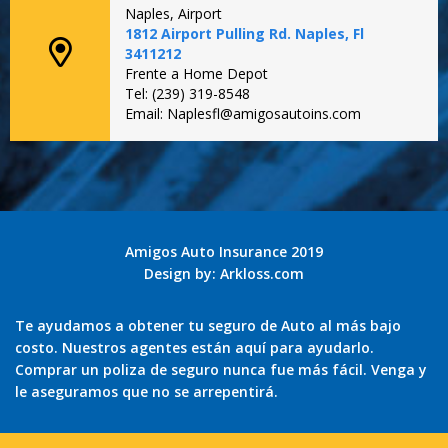
Naples, Airport
1812 Airport Pulling Rd. Naples, Fl
3411212
Frente a Home Depot
Tel: (239) 319-8548
Email: Naplesfl@amigosautoins.com
Amigos Auto Insurance 2019
Design by:
Arkloss.com
Te ayudamos a obtener tu seguro de Auto al más bajo
costo. Nuestros agentes están aquí para ayudarlo.
Comprar un poliza de seguro nunca fue más fácil. Venga y
le aseguramos que no se arrepentirá.