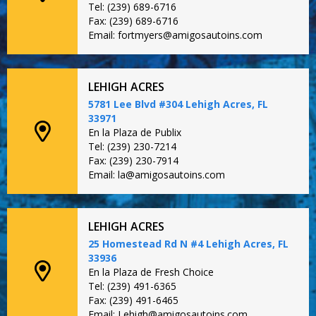
Tel: (239) 689-6716
Fax: (239) 689-6716
Email: fortmyers@amigosautoins.com
LEHIGH ACRES
5781 Lee Blvd #304 Lehigh Acres, FL
33971
En la Plaza de Publix
Tel: (239) 230-7214
Fax: (239) 230-7914
Email: la@amigosautoins.com
LEHIGH ACRES
25 Homestead Rd N #4 Lehigh Acres, FL
33936
En la Plaza de Fresh Choice
Tel: (239) 491-6365
Fax: (239) 491-6465
Email: Lehigh@amigosautoins.com