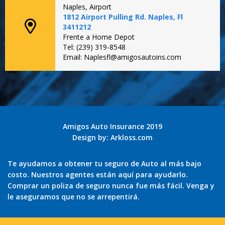
Naples, Airport
1812 Airport Pulling Rd. Naples, Fl
3411212
Frente a Home Depot
Tel: (239) 319-8548
Email: Naplesfl@amigosautoins.com
Amigos Auto Insurance 2019
Design by:
Arkloss.com
Te ayudamos a obtener tu seguro de Auto al más bajo
costo. Nuestros agentes están aquí para ayudarlo.
Comprar un poliza de seguro nunca fue más fácil. Venga y
le aseguramos que no se arrepentirá.