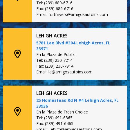
Tel: (239) 689-6716
Fax: (239) 689-6716
Email: fortmyers@amigosautoins.com
LEHIGH ACRES
5781 Lee Blvd #304 Lehigh Acres, FL
33971
En la Plaza de Publix
Tel: (239) 230-7214
Fax: (239) 230-7914
Email: la@amigosautoins.com
LEHIGH ACRES
25 Homestead Rd N #4 Lehigh Acres, FL
33936
En la Plaza de Fresh Choice
Tel: (239) 491-6365
Fax: (239) 491-6465
Email: Lehigh@amigosautoins.com