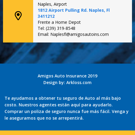
Naples, Airport
1812 Airport Pulling Rd. Naples, Fl
3411212
Frente a Home Depot
Tel: (239) 319-8548
Email: Naplesfl@amigosautoins.com
Amigos Auto Insurance 2019
Design by:
Arkloss.com
Te ayudamos a obtener tu seguro de Auto al más bajo
costo. Nuestros agentes están aquí para ayudarlo.
Comprar un poliza de seguro nunca fue más fácil. Venga y
le aseguramos que no se arrepentirá.