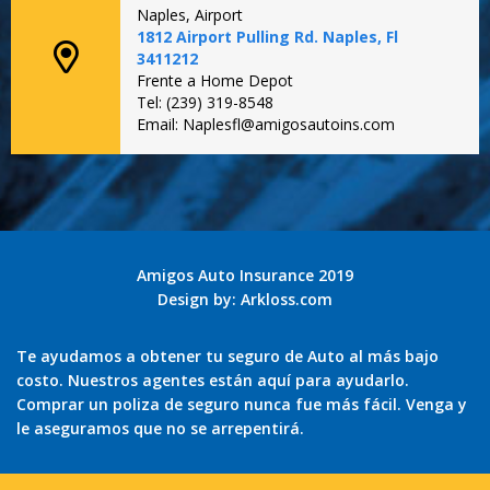
Naples, Airport
1812 Airport Pulling Rd. Naples, Fl
3411212
Frente a Home Depot
Tel: (239) 319-8548
Email: Naplesfl@amigosautoins.com
Amigos Auto Insurance 2019
Design by:
Arkloss.com
Te ayudamos a obtener tu seguro de Auto al más bajo
costo. Nuestros agentes están aquí para ayudarlo.
Comprar un poliza de seguro nunca fue más fácil. Venga y
le aseguramos que no se arrepentirá.