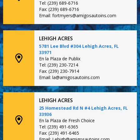
Tel: (239) 689-6716
Fax: (239) 689-6716
Email: fortmyers@amigosautoins.com
LEHIGH ACRES
5781 Lee Blvd #304 Lehigh Acres, FL
33971
En la Plaza de Publix
Tel: (239) 230-7214
Fax: (239) 230-7914
Email: la@amigosautoins.com
LEHIGH ACRES
25 Homestead Rd N #4 Lehigh Acres, FL
33936
En la Plaza de Fresh Choice
Tel: (239) 491-6365
Fax: (239) 491-6465
Email: Lehigh@amigosautoins.com