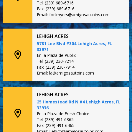
Tel: (239) 689-6716
Fax: (239) 689-6716
Email: fortmyers@amigosautoins.com
LEHIGH ACRES
5781 Lee Blvd #304 Lehigh Acres, FL
33971
En la Plaza de Publix
Tel: (239) 230-7214
Fax: (239) 230-7914
Email: la@amigosautoins.com
LEHIGH ACRES
25 Homestead Rd N #4 Lehigh Acres, FL
33936
En la Plaza de Fresh Choice
Tel: (239) 491-6365
Fax: (239) 491-6465
Email: Lehigh@amigosautoins.com