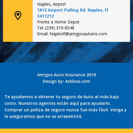
Naples, Airport
1812 Airport Pulling Rd. Naples, Fl
3411212
Frente a Home Depot
Tel: (239) 319-8548
Email: Naplesfl@amigosautoins.com
Amigos Auto Insurance 2019
Design by:
Arkloss.com
Te ayudamos a obtener tu seguro de Auto al más bajo
costo. Nuestros agentes están aquí para ayudarlo.
Comprar un poliza de seguro nunca fue más fácil. Venga y
le aseguramos que no se arrepentirá.