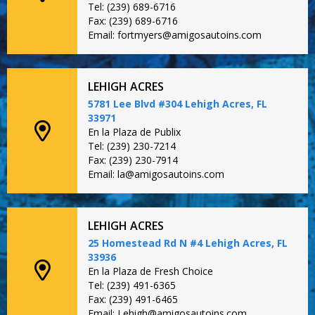
Tel: (239) 689-6716
Fax: (239) 689-6716
Email: fortmyers@amigosautoins.com
LEHIGH ACRES
5781 Lee Blvd #304 Lehigh Acres, FL
33971
En la Plaza de Publix
Tel: (239) 230-7214
Fax: (239) 230-7914
Email: la@amigosautoins.com
LEHIGH ACRES
25 Homestead Rd N #4 Lehigh Acres, FL
33936
En la Plaza de Fresh Choice
Tel: (239) 491-6365
Fax: (239) 491-6465
Email: Lehigh@amigosautoins.com