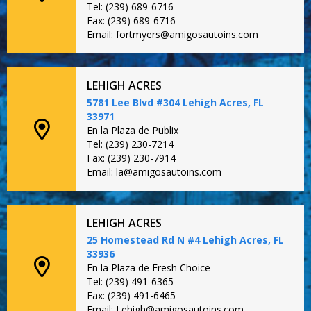
Tel: (239) 689-6716
Fax: (239) 689-6716
Email: fortmyers@amigosautoins.com
LEHIGH ACRES
5781 Lee Blvd #304 Lehigh Acres, FL
33971
En la Plaza de Publix
Tel: (239) 230-7214
Fax: (239) 230-7914
Email: la@amigosautoins.com
LEHIGH ACRES
25 Homestead Rd N #4 Lehigh Acres, FL
33936
En la Plaza de Fresh Choice
Tel: (239) 491-6365
Fax: (239) 491-6465
Email: Lehigh@amigosautoins.com