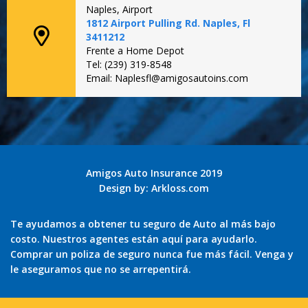
Naples, Airport
1812 Airport Pulling Rd. Naples, Fl
3411212
Frente a Home Depot
Tel: (239) 319-8548
Email: Naplesfl@amigosautoins.com
Amigos Auto Insurance 2019
Design by:
Arkloss.com
Te ayudamos a obtener tu seguro de Auto al más bajo
costo. Nuestros agentes están aquí para ayudarlo.
Comprar un poliza de seguro nunca fue más fácil. Venga y
le aseguramos que no se arrepentirá.