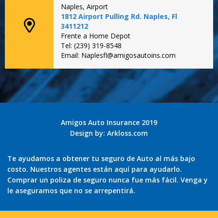
Naples, Airport
1812 Airport Pulling Rd. Naples, Fl
3411212
Frente a Home Depot
Tel: (239) 319-8548
Email: Naplesfl@amigosautoins.com
Amigos Auto Insurance 2019
Design by:
Arkloss.com
Te ayudamos a obtener tu seguro de Auto al más bajo
costo. Nuestros agentes están aquí para ayudarlo.
Comprar un poliza de seguro nunca fue más fácil. Venga y
le aseguramos que no se arrepentirá.