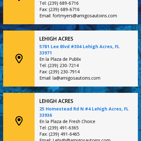
Tel: (239) 689-6716
Fax: (239) 689-6716
Email: fortmyers@amigosautoins.com
LEHIGH ACRES
5781 Lee Blvd #304 Lehigh Acres, FL
33971
En la Plaza de Publix
Tel: (239) 230-7214
Fax: (239) 230-7914
Email: la@amigosautoins.com
LEHIGH ACRES
25 Homestead Rd N #4 Lehigh Acres, FL
33936
En la Plaza de Fresh Choice
Tel: (239) 491-6365
Fax: (239) 491-6465
Email: Lehigh@amigosautoins.com