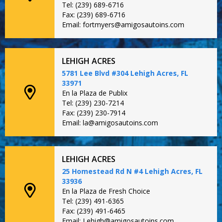
Tel: (239) 689-6716
Fax: (239) 689-6716
Email: fortmyers@amigosautoins.com
LEHIGH ACRES
5781 Lee Blvd #304 Lehigh Acres, FL
33971
En la Plaza de Publix
Tel: (239) 230-7214
Fax: (239) 230-7914
Email: la@amigosautoins.com
LEHIGH ACRES
25 Homestead Rd N #4 Lehigh Acres, FL
33936
En la Plaza de Fresh Choice
Tel: (239) 491-6365
Fax: (239) 491-6465
Email: Lehigh@amigosautoins.com