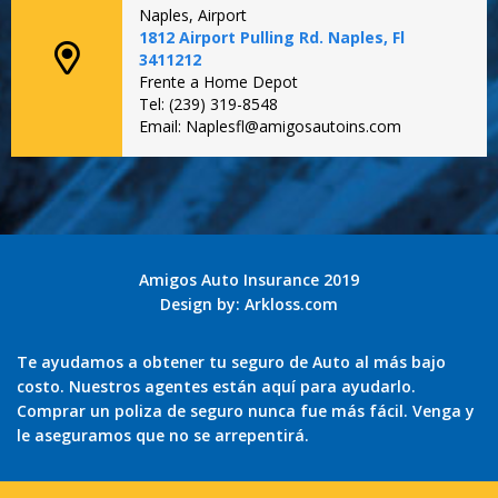
Naples, Airport
1812 Airport Pulling Rd. Naples, Fl
3411212
Frente a Home Depot
Tel: (239) 319-8548
Email: Naplesfl@amigosautoins.com
Amigos Auto Insurance 2019
Design by:
Arkloss.com
Te ayudamos a obtener tu seguro de Auto al más bajo
costo. Nuestros agentes están aquí para ayudarlo.
Comprar un poliza de seguro nunca fue más fácil. Venga y
le aseguramos que no se arrepentirá.