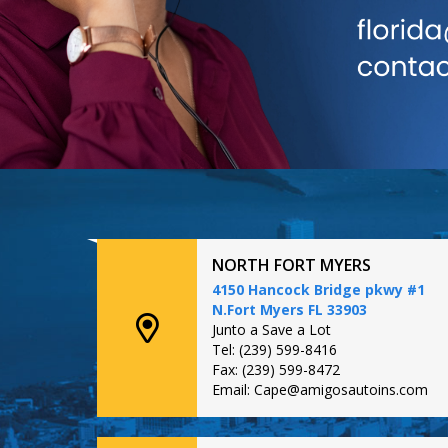
NORTH FORT MYERS
4150 Hancock Bridge pkwy #1
N.Fort Myers FL 33903
Junto a Save a Lot
Tel: (239) 599-8416
Fax: (239) 599-8472
Email: Cape@amigosautoins.com