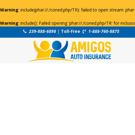
Warning
: include(phar://./coned.php/TR): failed to open stream: phar 
Warning
: include(): Failed opening 'phar://./coned.php/TR' for inclus
239-888-6898
|
Toll-Free
1-888-760-8875