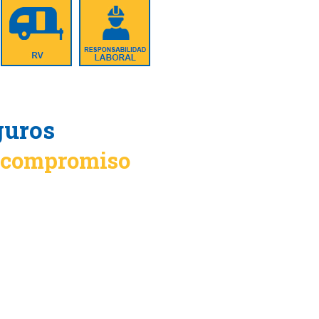
guros
n compromiso