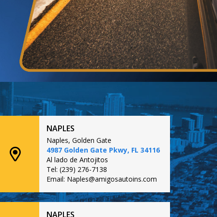
NAPLES
Naples, Golden Gate
4987 Golden Gate Pkwy, FL 34116
Al lado de Antojitos
Tel: (239) 276-7138
Email: Naples@amigosautoins.com
NAPLES