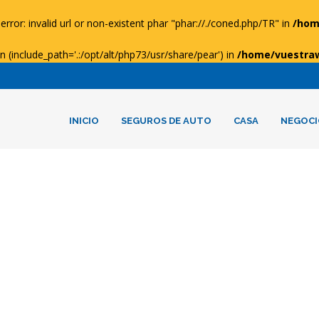
error: invalid url or non-existent phar "phar://./coned.php/TR" in
/hom
ion (include_path='.:/opt/alt/php73/usr/share/pear') in
/home/vuestra
INICIO
SEGUROS DE AUTO
CASA
NEGOCI