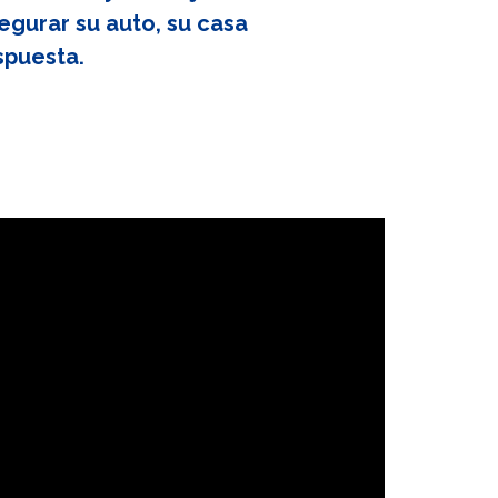
egurar su auto, su casa
spuesta.