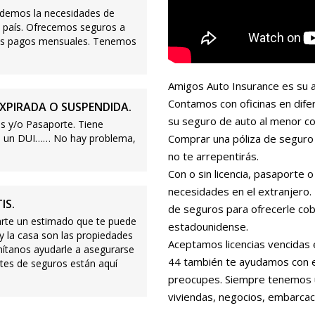
demos la necesidades de
 país. Ofrecemos seguros a
ajos pagos mensuales. Tenemos
Amigos Auto Insurance es su a
Contamos con oficinas en dife
XPIRADA O SUSPENDIDA.
su seguro de auto al menor co
s y/o Pasaporte. Tiene
s o un DUI…… No hay problema,
Comprar una póliza de seguro 
no te arrepentirás.
Con o sin licencia, pasaporte
necesidades en el extranjero
IS.
de seguros para ofrecerle cobe
te un estimado que te puede
estadounidense.
 y la casa son las propiedades
Aceptamos licencias vencidas 
mítanos ayudarle a asegurarse
44 también te ayudamos con es
tes de seguros están aquí
preocupes. Siempre tenemos 
viviendas, negocios, embarcac