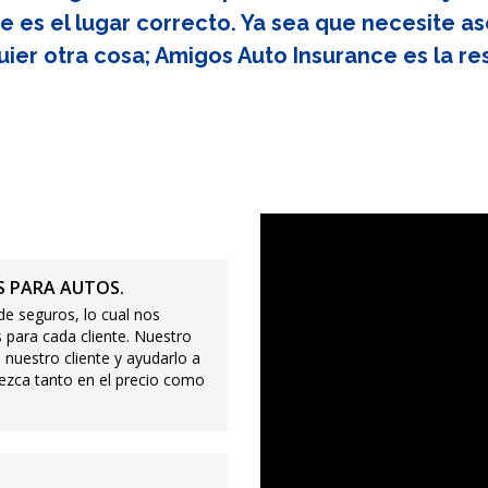
e es el lugar correcto. Ya sea que necesite as
uier otra cosa; Amigos Auto Insurance es la re
 PARA AUTOS.
e seguros, lo cual nos
 para cada cliente. Nuestro
 nuestro cliente y ayudarlo a
ezca tanto en el precio como