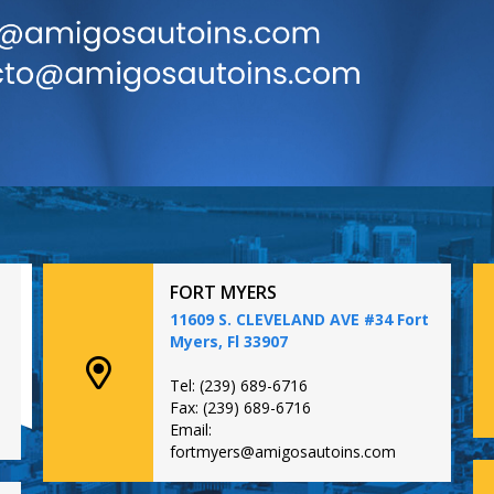
FORT MYERS
11609 S. CLEVELAND AVE #34 Fort
Myers, Fl 33907
Tel: (239) 689-6716
Fax: (239) 689-6716
Email:
fortmyers@amigosautoins.com