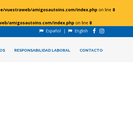
e/vuestraweb/amigosautoins.com/index.php
on line
8
web/amigosautoins.com/index.php
on line
8
Español
|
English
OS
RESPONSABILIDAD LABORAL
CONTACTO