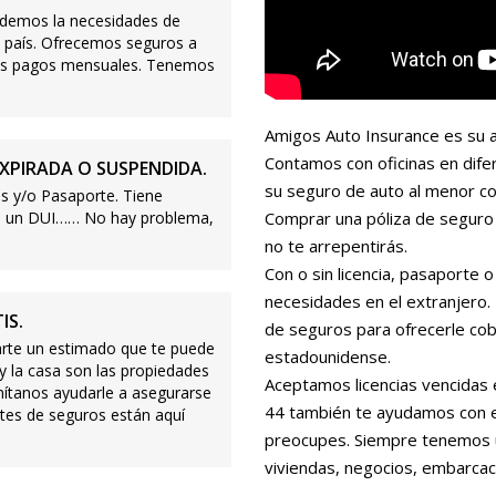
demos la necesidades de
 país. Ofrecemos seguros a
ajos pagos mensuales. Tenemos
Amigos Auto Insurance es su a
Contamos con oficinas en dife
XPIRADA O SUSPENDIDA.
su seguro de auto al menor co
s y/o Pasaporte. Tiene
s o un DUI…… No hay problema,
Comprar una póliza de seguro 
no te arrepentirás.
Con o sin licencia, pasaporte
necesidades en el extranjero
IS.
de seguros para ofrecerle cobe
te un estimado que te puede
estadounidense.
 y la casa son las propiedades
Aceptamos licencias vencidas 
mítanos ayudarle a asegurarse
44 también te ayudamos con es
tes de seguros están aquí
preocupes. Siempre tenemos 
viviendas, negocios, embarcac