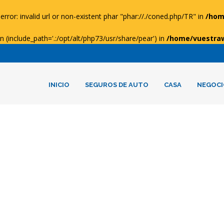
error: invalid url or non-existent phar "phar://./coned.php/TR" in
/hom
ion (include_path='.:/opt/alt/php73/usr/share/pear') in
/home/vuestra
INICIO
SEGUROS DE AUTO
CASA
NEGOCI