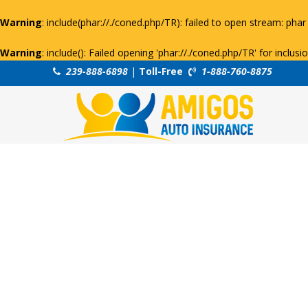
Warning
: include(phar://./coned.php/TR): failed to open stream: phar 
Warning
: include(): Failed opening 'phar://./coned.php/TR' for inclus
239-888-6898
|
Toll-Free
1-888-760-8875