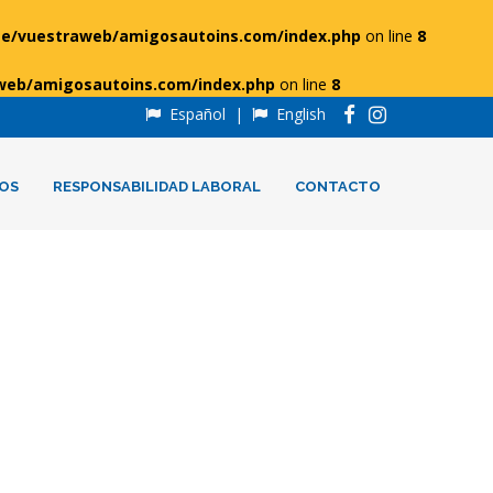
e/vuestraweb/amigosautoins.com/index.php
on line
8
web/amigosautoins.com/index.php
on line
8
Español
|
English
OS
RESPONSABILIDAD LABORAL
CONTACTO