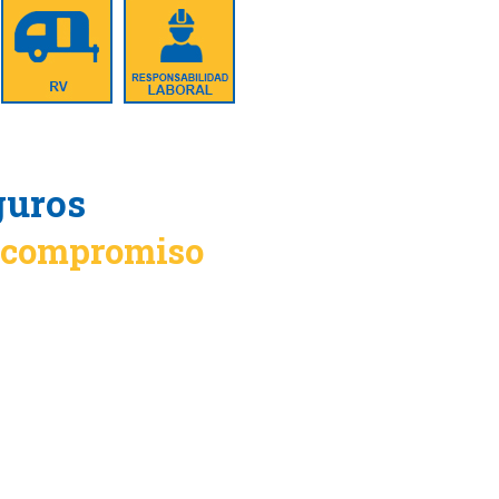
guros
n compromiso