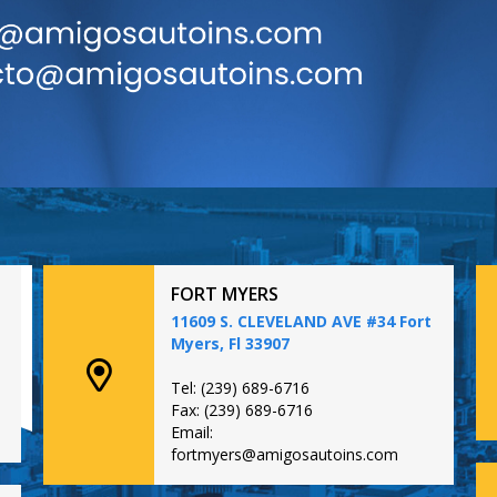
FORT MYERS
11609 S. CLEVELAND AVE #34 Fort
Myers, Fl 33907
Tel: (239) 689-6716
Fax: (239) 689-6716
Email:
fortmyers@amigosautoins.com