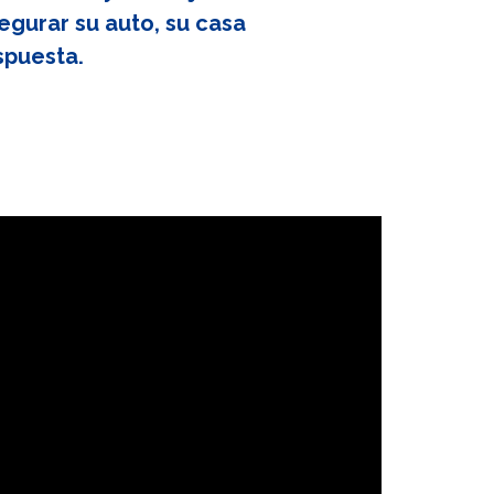
egurar su auto, su casa
spuesta.