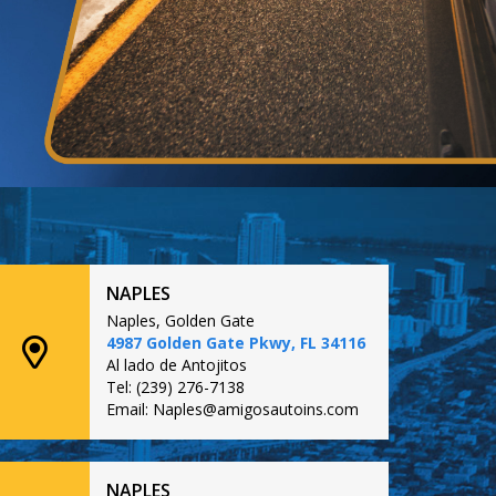
NAPLES
Naples, Golden Gate
4987 Golden Gate Pkwy, FL 34116
Al lado de Antojitos
Tel: (239) 276-7138
Email: Naples@amigosautoins.com
NAPLES