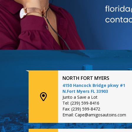
NORTH FORT MYERS
4150 Hancock Bridge pkwy #1
N.Fort Myers FL 33903
Junto a Save a Lot
Tel: (239) 599-8416
Fax: (239) 599-8472
Email: Cape@amigosautoins.com