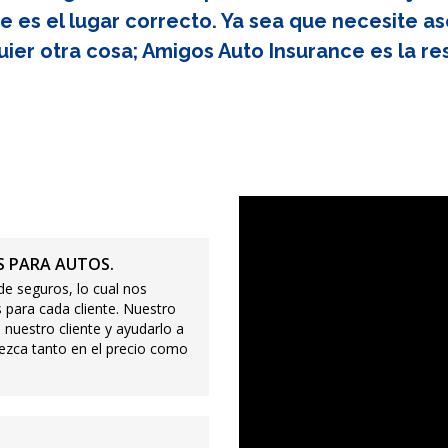
e es el lugar correcto. Ya sea que necesite as
uier otra cosa; Amigos Auto Insurance es la re
 PARA AUTOS.
e seguros, lo cual nos
 para cada cliente. Nuestro
 nuestro cliente y ayudarlo a
ezca tanto en el precio como