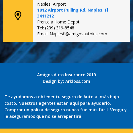
Naples, Airport
1812 Airport Pulling Rd. Naples, Fl
3411212
Frente a Home Depot
Tel: (239) 319-8548
Email: Naplesfl@amigosautoins.com
Amigos Auto Insurance 2019
Design by:
Arkloss.com
Te ayudamos a obtener tu seguro de Auto al más bajo
costo. Nuestros agentes están aquí para ayudarlo.
Comprar un poliza de seguro nunca fue más fácil. Venga y
le aseguramos que no se arrepentirá.