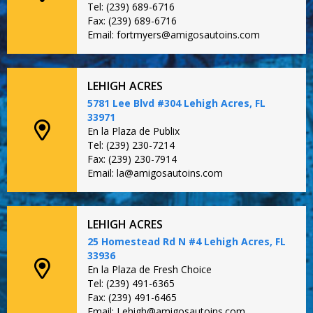
Tel: (239) 689-6716
Fax: (239) 689-6716
Email: fortmyers@amigosautoins.com
LEHIGH ACRES
5781 Lee Blvd #304 Lehigh Acres, FL
33971
En la Plaza de Publix
Tel: (239) 230-7214
Fax: (239) 230-7914
Email: la@amigosautoins.com
LEHIGH ACRES
25 Homestead Rd N #4 Lehigh Acres, FL
33936
En la Plaza de Fresh Choice
Tel: (239) 491-6365
Fax: (239) 491-6465
Email: Lehigh@amigosautoins.com