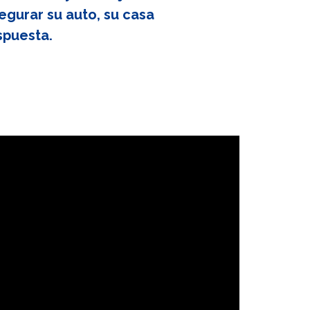
egurar su auto, su casa
spuesta.