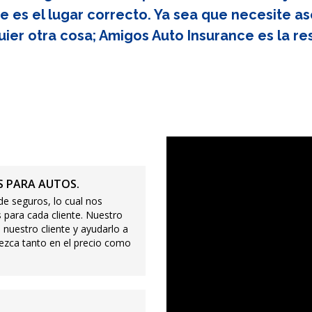
e es el lugar correcto. Ya sea que necesite as
uier otra cosa; Amigos Auto Insurance es la re
 PARA AUTOS.
e seguros, lo cual nos
 para cada cliente. Nuestro
 nuestro cliente y ayudarlo a
ezca tanto en el precio como