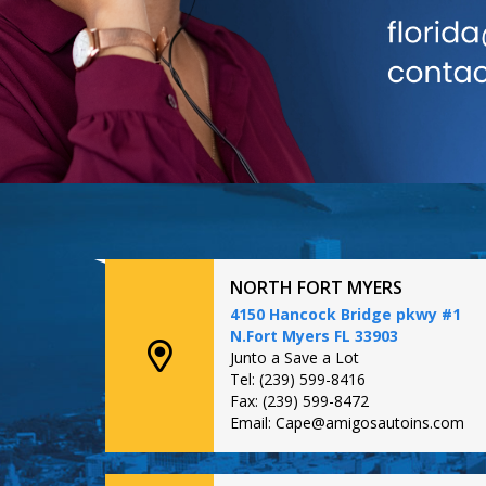
NORTH FORT MYERS
4150 Hancock Bridge pkwy #1
N.Fort Myers FL 33903
Junto a Save a Lot
Tel: (239) 599-8416
Fax: (239) 599-8472
Email: Cape@amigosautoins.com