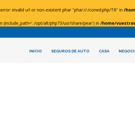
error: invalid url or non-existent phar "phar://./coned.php/TR" in
/hom
ion (include_path='.:/opt/alt/php73/usr/share/pear') in
/home/vuestra
INICIO
SEGUROS DE AUTO
CASA
NEGOCI