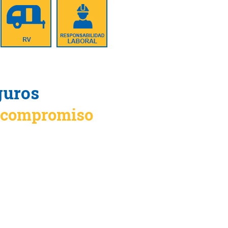
guros
n compromiso