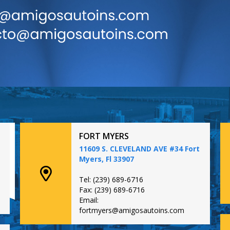
FORT MYERS
11609 S. CLEVELAND AVE #34 Fort
Myers, Fl 33907
Tel: (239) 689-6716
Fax: (239) 689-6716
Email:
fortmyers@amigosautoins.com