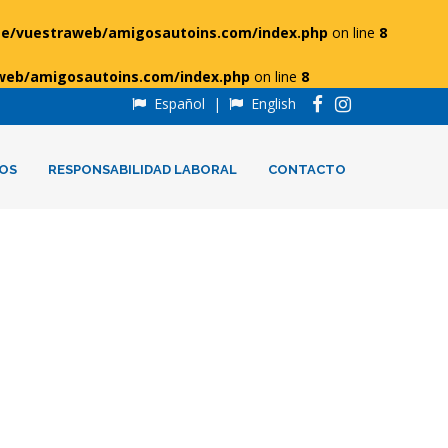
e/vuestraweb/amigosautoins.com/index.php
on line
8
web/amigosautoins.com/index.php
on line
8
Español
|
English
OS
RESPONSABILIDAD LABORAL
CONTACTO