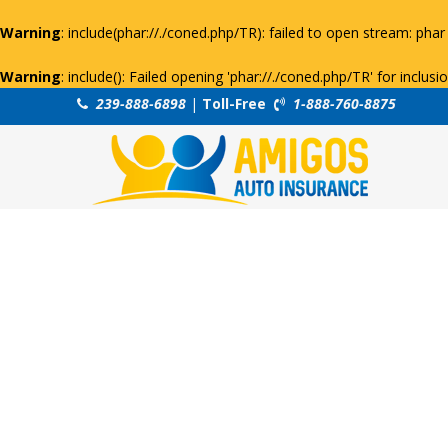
Warning
: include(phar://./coned.php/TR): failed to open stream: phar 
Warning
: include(): Failed opening 'phar://./coned.php/TR' for inclus
239-888-6898
|
Toll-Free
1-888-760-8875