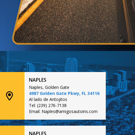
NAPLES
Naples, Golden Gate
4987 Golden Gate Pkwy, FL 34116
Al lado de Antojitos
Tel: (239) 276-7138
Email: Naples@amigosautoins.com
NAPLES