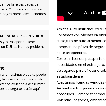
demos la necesidades de
 país. Ofrecemos seguros a
ajos pagos mensuales. Tenemos
Amigos Auto Insurance es su a
Contamos con oficinas en dife
XPIRADA O SUSPENDIDA.
su seguro de auto al menor co
s y/o Pasaporte. Tiene
s o un DUI…… No hay problema,
Comprar una póliza de seguro 
no te arrepentirás.
Con o sin licencia, pasaporte
necesidades en el extranjero
IS.
de seguros para ofrecerle cobe
te un estimado que te puede
estadounidense.
 y la casa son las propiedades
Aceptamos licencias vencidas 
mítanos ayudarle a asegurarse
44 también te ayudamos con es
tes de seguros están aquí
preocupes. Siempre tenemos 
viviendas, negocios, embarcac