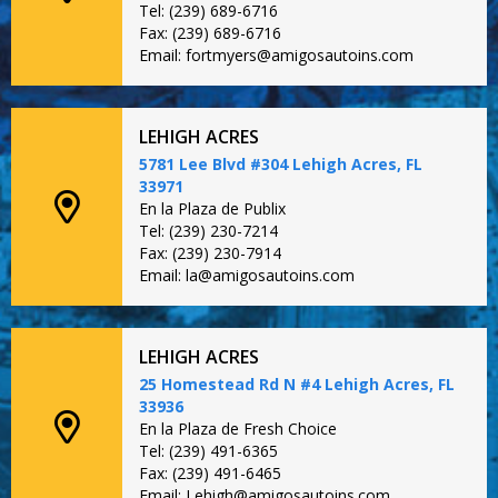
Tel: (239) 689-6716
Fax: (239) 689-6716
Email: fortmyers@amigosautoins.com
LEHIGH ACRES
5781 Lee Blvd #304 Lehigh Acres, FL
33971
En la Plaza de Publix
Tel: (239) 230-7214
Fax: (239) 230-7914
Email: la@amigosautoins.com
LEHIGH ACRES
25 Homestead Rd N #4 Lehigh Acres, FL
33936
En la Plaza de Fresh Choice
Tel: (239) 491-6365
Fax: (239) 491-6465
Email: Lehigh@amigosautoins.com