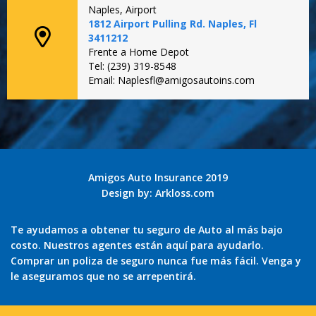
Naples, Airport
1812 Airport Pulling Rd. Naples, Fl
3411212
Frente a Home Depot
Tel: (239) 319-8548
Email: Naplesfl@amigosautoins.com
Amigos Auto Insurance 2019
Design by:
Arkloss.com
Te ayudamos a obtener tu seguro de Auto al más bajo
costo. Nuestros agentes están aquí para ayudarlo.
Comprar un poliza de seguro nunca fue más fácil. Venga y
le aseguramos que no se arrepentirá.