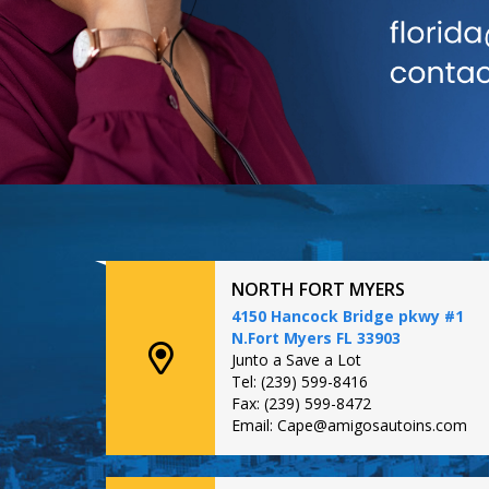
NORTH FORT MYERS
4150 Hancock Bridge pkwy #1
N.Fort Myers FL 33903
Junto a Save a Lot
Tel: (239) 599-8416
Fax: (239) 599-8472
Email: Cape@amigosautoins.com