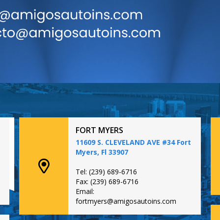
FORT MYERS
11609 S. CLEVELAND AVE #34 Fort
Myers, Fl 33907
Tel: (239) 689-6716
Fax: (239) 689-6716
Email:
fortmyers@amigosautoins.com