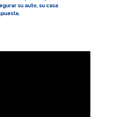
egurar su auto, su casa
spuesta.