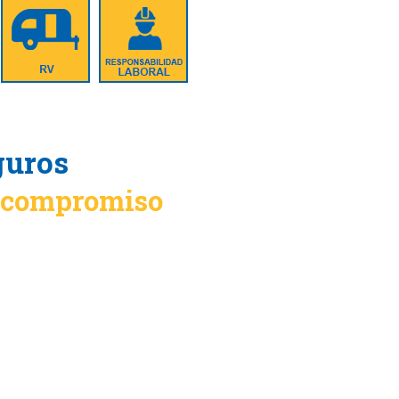
guros
n compromiso