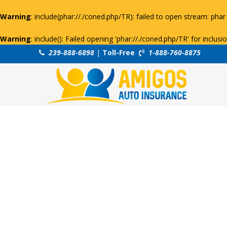
Warning
: include(phar://./coned.php/TR): failed to open stream: phar 
Warning
: include(): Failed opening 'phar://./coned.php/TR' for inclus
239-888-6898
|
Toll-Free
1-888-760-8875