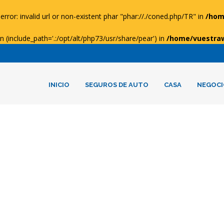
error: invalid url or non-existent phar "phar://./coned.php/TR" in
/hom
ion (include_path='.:/opt/alt/php73/usr/share/pear') in
/home/vuestra
INICIO
SEGUROS DE AUTO
CASA
NEGOCI