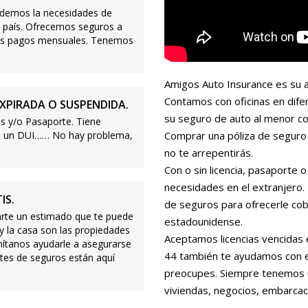
demos la necesidades de
 país. Ofrecemos seguros a
ajos pagos mensuales. Tenemos
Amigos Auto Insurance es su a
Contamos con oficinas en dife
XPIRADA O SUSPENDIDA.
su seguro de auto al menor co
s y/o Pasaporte. Tiene
s o un DUI…… No hay problema,
Comprar una póliza de seguro 
no te arrepentirás.
Con o sin licencia, pasaporte
necesidades en el extranjero
IS.
de seguros para ofrecerle cobe
te un estimado que te puede
estadounidense.
 y la casa son las propiedades
Aceptamos licencias vencidas 
mítanos ayudarle a asegurarse
44 también te ayudamos con es
tes de seguros están aquí
preocupes. Siempre tenemos 
viviendas, negocios, embarcac