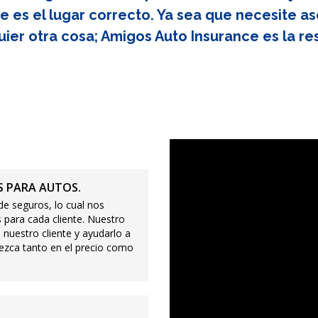
e es el lugar correcto. Ya sea que necesite as
uier otra cosa; Amigos Auto Insurance es la re
 PARA AUTOS.
e seguros, lo cual nos
 para cada cliente. Nuestro
 nuestro cliente y ayudarlo a
ezca tanto en el precio como