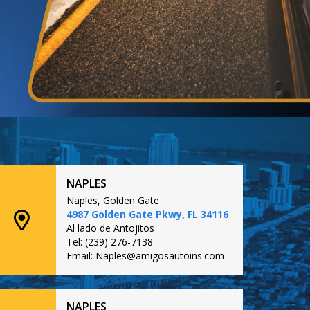
NAPLES
Naples, Golden Gate
4987 Golden Gate Pkwy, FL 34116
Al lado de Antojitos
Tel: (239) 276-7138
Email: Naples@amigosautoins.com
NAPLES