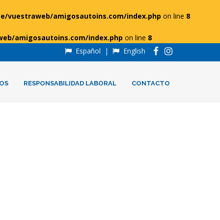
e/vuestraweb/amigosautoins.com/index.php
on line
8
web/amigosautoins.com/index.php
on line
8
Español
|
English
OS
RESPONSABILIDAD LABORAL
CONTACTO