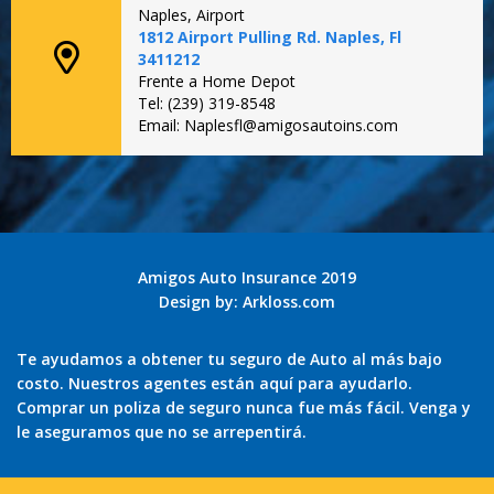
Naples, Airport
1812 Airport Pulling Rd. Naples, Fl
3411212
Frente a Home Depot
Tel: (239) 319-8548
Email: Naplesfl@amigosautoins.com
Amigos Auto Insurance 2019
Design by:
Arkloss.com
Te ayudamos a obtener tu seguro de Auto al más bajo
costo. Nuestros agentes están aquí para ayudarlo.
Comprar un poliza de seguro nunca fue más fácil. Venga y
le aseguramos que no se arrepentirá.