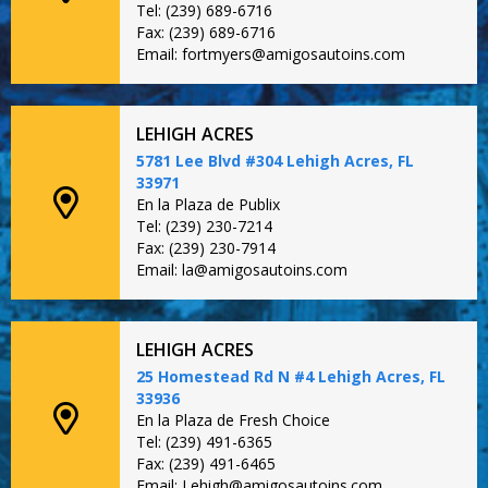
Tel: (239) 689-6716
Fax: (239) 689-6716
Email: fortmyers@amigosautoins.com
LEHIGH ACRES
5781 Lee Blvd #304 Lehigh Acres, FL
33971
En la Plaza de Publix
Tel: (239) 230-7214
Fax: (239) 230-7914
Email: la@amigosautoins.com
LEHIGH ACRES
25 Homestead Rd N #4 Lehigh Acres, FL
33936
En la Plaza de Fresh Choice
Tel: (239) 491-6365
Fax: (239) 491-6465
Email: Lehigh@amigosautoins.com