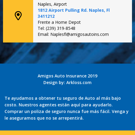
Naples, Airport
1812 Airport Pulling Rd. Naples, Fl
3411212
Frente a Home Depot
Tel: (239) 319-8548
Email: Naplesfl@amigosautoins.com
Amigos Auto Insurance 2019
Design by:
Arkloss.com
Te ayudamos a obtener tu seguro de Auto al más bajo
costo. Nuestros agentes están aquí para ayudarlo.
Comprar un poliza de seguro nunca fue más fácil. Venga y
le aseguramos que no se arrepentirá.