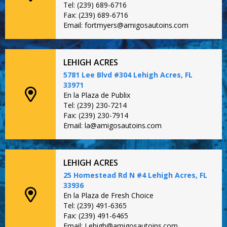
Tel: (239) 689-6716
Fax: (239) 689-6716
Email: fortmyers@amigosautoins.com
LEHIGH ACRES
5781 Lee Blvd #304 Lehigh Acres, FL
33971
En la Plaza de Publix
Tel: (239) 230-7214
Fax: (239) 230-7914
Email: la@amigosautoins.com
LEHIGH ACRES
25 Homestead Rd N #4 Lehigh Acres, FL
33936
En la Plaza de Fresh Choice
Tel: (239) 491-6365
Fax: (239) 491-6465
Email: Lehigh@amigosautoins.com