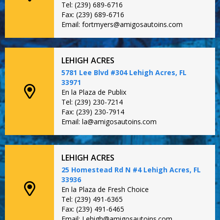
Tel: (239) 689-6716
Fax: (239) 689-6716
Email: fortmyers@amigosautoins.com
LEHIGH ACRES
5781 Lee Blvd #304 Lehigh Acres, FL
33971
En la Plaza de Publix
Tel: (239) 230-7214
Fax: (239) 230-7914
Email: la@amigosautoins.com
LEHIGH ACRES
25 Homestead Rd N #4 Lehigh Acres, FL
33936
En la Plaza de Fresh Choice
Tel: (239) 491-6365
Fax: (239) 491-6465
Email: Lehigh@amigosautoins.com