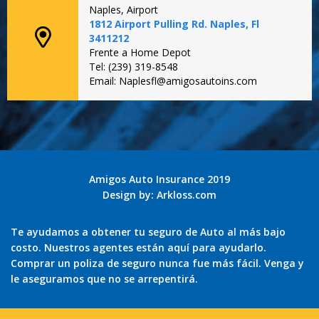
Naples, Airport
1812 Airport Pulling Rd. Naples, Fl
3411212
Frente a Home Depot
Tel: (239) 319-8548
Email: Naplesfl@amigosautoins.com
Amigos Auto Insurance 2019
Design by:
Arkloss.com
Te ayudamos a obtener tu seguro de Auto al más bajo
costo. Nuestros agentes están aquí para ayudarlo.
Comprar un poliza de seguro nunca fue más fácil. Venga y
le aseguramos que no se arrepentirá.