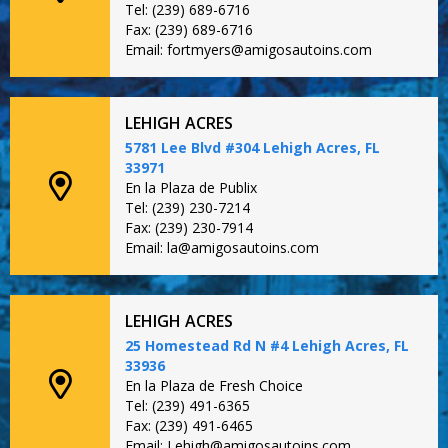
Tel: (239) 689-6716
Fax: (239) 689-6716
Email: fortmyers@amigosautoins.com
LEHIGH ACRES
5781 Lee Blvd #304 Lehigh Acres, FL
33971
En la Plaza de Publix
Tel: (239) 230-7214
Fax: (239) 230-7914
Email: la@amigosautoins.com
LEHIGH ACRES
25 Homestead Rd N #4 Lehigh Acres, FL
33936
En la Plaza de Fresh Choice
Tel: (239) 491-6365
Fax: (239) 491-6465
Email: Lehigh@amigosautoins.com