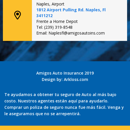
Naples, Airport
1812 Airport Pulling Rd. Naples, Fl
3411212
Frente a Home Depot
Tel: (239) 319-8548
Email: Naplesfl@amigosautoins.com
Amigos Auto Insurance 2019
Design by:
Arkloss.com
Te ayudamos a obtener tu seguro de Auto al más bajo
costo. Nuestros agentes están aquí para ayudarlo.
Comprar un poliza de seguro nunca fue más fácil. Venga y
le aseguramos que no se arrepentirá.