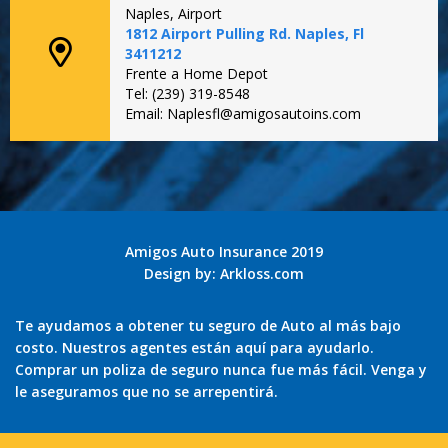
Naples, Airport
1812 Airport Pulling Rd. Naples, Fl
3411212
Frente a Home Depot
Tel: (239) 319-8548
Email: Naplesfl@amigosautoins.com
Amigos Auto Insurance 2019
Design by:
Arkloss.com
Te ayudamos a obtener tu seguro de Auto al más bajo
costo. Nuestros agentes están aquí para ayudarlo.
Comprar un poliza de seguro nunca fue más fácil. Venga y
le aseguramos que no se arrepentirá.