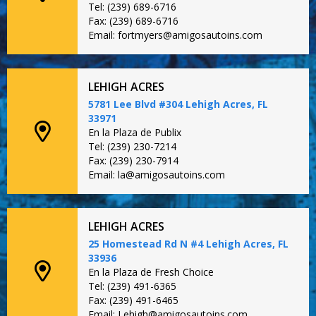
Tel: (239) 689-6716
Fax: (239) 689-6716
Email: fortmyers@amigosautoins.com
LEHIGH ACRES
5781 Lee Blvd #304 Lehigh Acres, FL
33971
En la Plaza de Publix
Tel: (239) 230-7214
Fax: (239) 230-7914
Email: la@amigosautoins.com
LEHIGH ACRES
25 Homestead Rd N #4 Lehigh Acres, FL
33936
En la Plaza de Fresh Choice
Tel: (239) 491-6365
Fax: (239) 491-6465
Email: Lehigh@amigosautoins.com