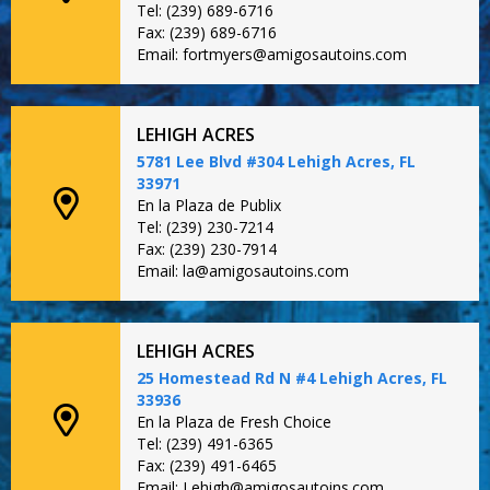
Tel: (239) 689-6716
Fax: (239) 689-6716
Email: fortmyers@amigosautoins.com
LEHIGH ACRES
5781 Lee Blvd #304 Lehigh Acres, FL
33971
En la Plaza de Publix
Tel: (239) 230-7214
Fax: (239) 230-7914
Email: la@amigosautoins.com
LEHIGH ACRES
25 Homestead Rd N #4 Lehigh Acres, FL
33936
En la Plaza de Fresh Choice
Tel: (239) 491-6365
Fax: (239) 491-6465
Email: Lehigh@amigosautoins.com