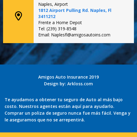
Naples, Airport
1812 Airport Pulling Rd. Naples, Fl
3411212
Frente a Home Depot
Tel: (239) 319-8548
Email: Naplesfl@amigosautoins.com
Amigos Auto Insurance 2019
Design by:
Arkloss.com
Te ayudamos a obtener tu seguro de Auto al más bajo
costo. Nuestros agentes están aquí para ayudarlo.
Comprar un poliza de seguro nunca fue más fácil. Venga y
le aseguramos que no se arrepentirá.