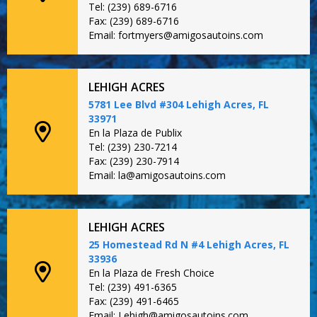
Tel: (239) 689-6716
Fax: (239) 689-6716
Email: fortmyers@amigosautoins.com
LEHIGH ACRES
5781 Lee Blvd #304 Lehigh Acres, FL
33971
En la Plaza de Publix
Tel: (239) 230-7214
Fax: (239) 230-7914
Email: la@amigosautoins.com
LEHIGH ACRES
25 Homestead Rd N #4 Lehigh Acres, FL
33936
En la Plaza de Fresh Choice
Tel: (239) 491-6365
Fax: (239) 491-6465
Email: Lehigh@amigosautoins.com