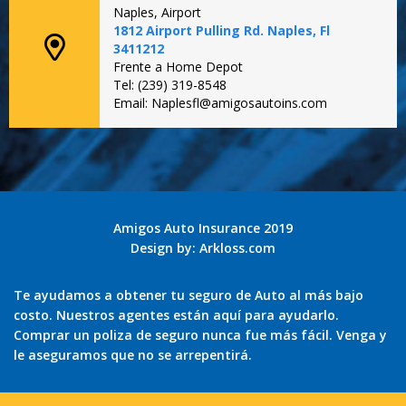
Naples, Airport
1812 Airport Pulling Rd. Naples, Fl
3411212
Frente a Home Depot
Tel: (239) 319-8548
Email: Naplesfl@amigosautoins.com
Amigos Auto Insurance 2019
Design by:
Arkloss.com
Te ayudamos a obtener tu seguro de Auto al más bajo
costo. Nuestros agentes están aquí para ayudarlo.
Comprar un poliza de seguro nunca fue más fácil. Venga y
le aseguramos que no se arrepentirá.