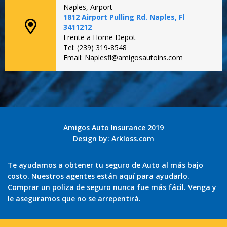
Naples, Airport
1812 Airport Pulling Rd. Naples, Fl
3411212
Frente a Home Depot
Tel: (239) 319-8548
Email: Naplesfl@amigosautoins.com
Amigos Auto Insurance 2019
Design by:
Arkloss.com
Te ayudamos a obtener tu seguro de Auto al más bajo
costo. Nuestros agentes están aquí para ayudarlo.
Comprar un poliza de seguro nunca fue más fácil. Venga y
le aseguramos que no se arrepentirá.