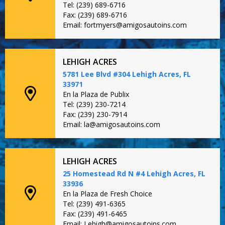
Tel: (239) 689-6716
Fax: (239) 689-6716
Email: fortmyers@amigosautoins.com
LEHIGH ACRES
5781 Lee Blvd #304 Lehigh Acres, FL
33971
En la Plaza de Publix
Tel: (239) 230-7214
Fax: (239) 230-7914
Email: la@amigosautoins.com
LEHIGH ACRES
25 Homestead Rd N #4 Lehigh Acres, FL
33936
En la Plaza de Fresh Choice
Tel: (239) 491-6365
Fax: (239) 491-6465
Email: Lehigh@amigosautoins.com