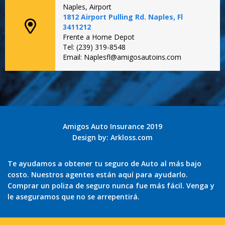
Naples, Airport
1812 Airport Pulling Rd. Naples, Fl
3411212
Frente a Home Depot
Tel: (239) 319-8548
Email: Naplesfl@amigosautoins.com
Amigos Auto Insurance 2019
Design by:
Arkloss.com
Te ayudamos a obtener tu seguro de Auto al más bajo
costo. Nuestros agentes están aquí para ayudarlo.
Comprar un poliza de seguro nunca fue más fácil. Venga y
le aseguramos que no se arrepentirá.