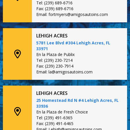
Tel: (239) 689-6716
Fax: (239) 689-6716
Email: fortmyers@amigosautoins.com
LEHIGH ACRES
5781 Lee Blvd #304 Lehigh Acres, FL
33971
En la Plaza de Publix
Tel: (239) 230-7214
Fax: (239) 230-7914
Email: la@amigosautoins.com
LEHIGH ACRES
25 Homestead Rd N #4 Lehigh Acres, FL
33936
En la Plaza de Fresh Choice
Tel: (239) 491-6365
Fax: (239) 491-6465
Email: Lehigh@amigosautoins.com