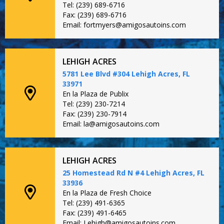
Tel: (239) 689-6716
Fax: (239) 689-6716
Email: fortmyers@amigosautoins.com
LEHIGH ACRES
5781 Lee Blvd #304 Lehigh Acres, FL
33971
En la Plaza de Publix
Tel: (239) 230-7214
Fax: (239) 230-7914
Email: la@amigosautoins.com
LEHIGH ACRES
25 Homestead Rd N #4 Lehigh Acres, FL
33936
En la Plaza de Fresh Choice
Tel: (239) 491-6365
Fax: (239) 491-6465
Email: Lehigh@amigosautoins.com