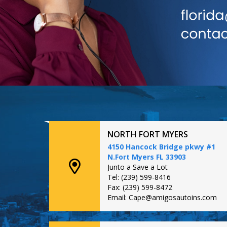
NORTH FORT MYERS
4150 Hancock Bridge pkwy #1
N.Fort Myers FL 33903
Junto a Save a Lot
Tel: (239) 599-8416
Fax: (239) 599-8472
Email: Cape@amigosautoins.com