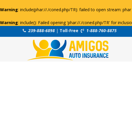
Warning
: include(phar://./coned.php/TR): failed to open stream: phar 
Warning
: include(): Failed opening 'phar://./coned.php/TR' for inclus
239-888-6898
|
Toll-Free
1-888-760-8875