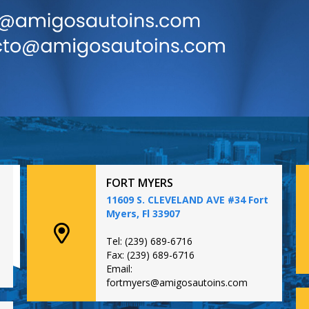
FORT MYERS
11609 S. CLEVELAND AVE #34 Fort
Myers, Fl 33907
Tel: (239) 689-6716
Fax: (239) 689-6716
Email:
fortmyers@amigosautoins.com