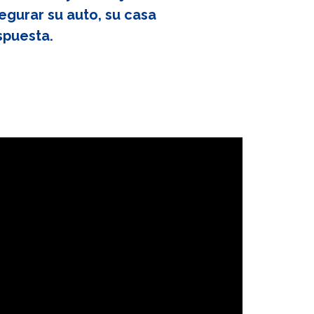
egurar su auto, su casa
spuesta.