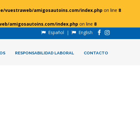
e/vuestraweb/amigosautoins.com/index.php
on line
8
web/amigosautoins.com/index.php
on line
8
Español
|
English
OS
RESPONSABILIDAD LABORAL
CONTACTO