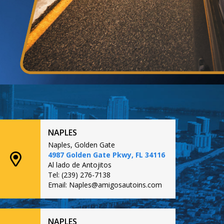
NAPLES
Naples, Golden Gate
4987 Golden Gate Pkwy, FL 34116
Al lado de Antojitos
Tel: (239) 276-7138
Email: Naples@amigosautoins.com
NAPLES