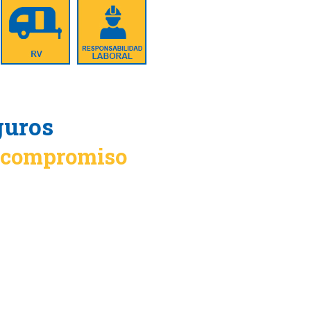
guros
n compromiso