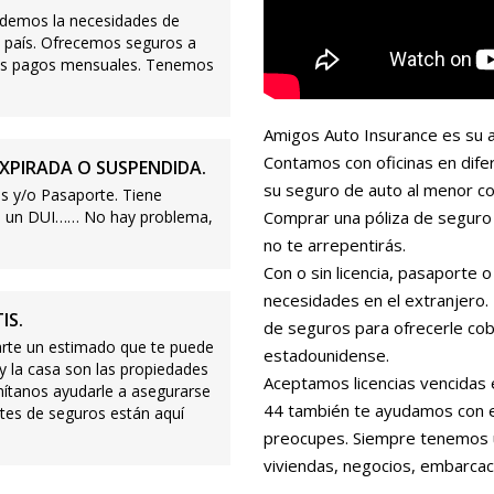
demos la necesidades de
 país. Ofrecemos seguros a
ajos pagos mensuales. Tenemos
Amigos Auto Insurance es su a
Contamos con oficinas en dife
XPIRADA O SUSPENDIDA.
su seguro de auto al menor co
s y/o Pasaporte. Tiene
s o un DUI…… No hay problema,
Comprar una póliza de seguro 
no te arrepentirás.
Con o sin licencia, pasaporte
necesidades en el extranjero
IS.
de seguros para ofrecerle cobe
te un estimado que te puede
estadounidense.
 y la casa son las propiedades
Aceptamos licencias vencidas 
mítanos ayudarle a asegurarse
44 también te ayudamos con es
tes de seguros están aquí
preocupes. Siempre tenemos 
viviendas, negocios, embarcac