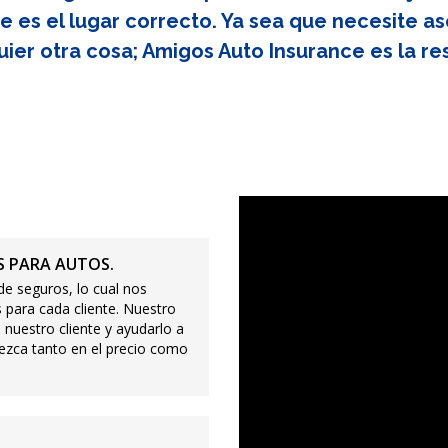
e es el lugar correcto. Ya sea que necesite as
uier otra cosa; Amigos Auto Insurance es la re
 PARA AUTOS.
e seguros, lo cual nos
 para cada cliente. Nuestro
 nuestro cliente y ayudarlo a
ezca tanto en el precio como