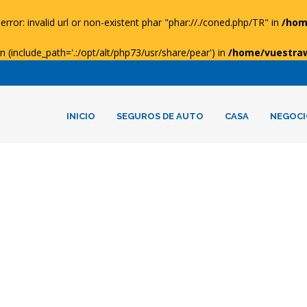
error: invalid url or non-existent phar "phar://./coned.php/TR" in
/hom
ion (include_path='.:/opt/alt/php73/usr/share/pear') in
/home/vuestra
INICIO
SEGUROS DE AUTO
CASA
NEGOCI