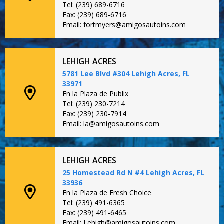
Tel: (239) 689-6716
Fax: (239) 689-6716
Email: fortmyers@amigosautoins.com
LEHIGH ACRES
5781 Lee Blvd #304 Lehigh Acres, FL
33971
En la Plaza de Publix
Tel: (239) 230-7214
Fax: (239) 230-7914
Email: la@amigosautoins.com
LEHIGH ACRES
25 Homestead Rd N #4 Lehigh Acres, FL
33936
En la Plaza de Fresh Choice
Tel: (239) 491-6365
Fax: (239) 491-6465
Email: Lehigh@amigosautoins.com