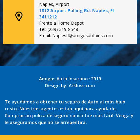
Naples, Airport
1812 Airport Pulling Rd. Naples, Fl
3411212
Frente a Home Depot
Tel: (239) 319-8548
Email: Naplesfl@amigosautoins.com
Amigos Auto Insurance 2019
Design by:
Arkloss.com
Te ayudamos a obtener tu seguro de Auto al más bajo
costo. Nuestros agentes están aquí para ayudarlo.
Comprar un poliza de seguro nunca fue más fácil. Venga y
le aseguramos que no se arrepentirá.