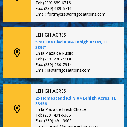
Tel: (239) 689-6716
Fax: (239) 689-6716
Email: fortmyers@amigosautoins.com
LEHIGH ACRES
5781 Lee Blvd #304 Lehigh Acres, FL
33971
En la Plaza de Publix
Tel: (239) 230-7214
Fax: (239) 230-7914
Email: la@amigosautoins.com
LEHIGH ACRES
25 Homestead Rd N #4 Lehigh Acres, FL
33936
En la Plaza de Fresh Choice
Tel: (239) 491-6365
Fax: (239) 491-6465
Email: Lehigh@amigosautoins.com