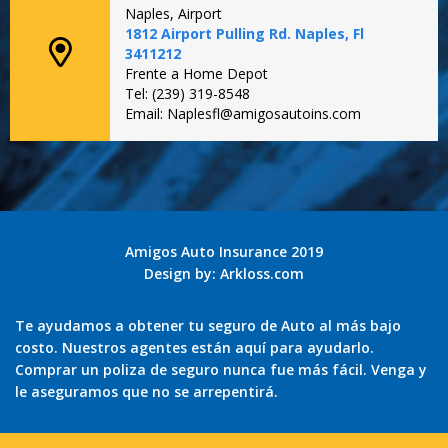
Naples, Airport
1812 Airport Pulling Rd. Naples, Fl
3411212
Frente a Home Depot
Tel: (239) 319-8548
Email: Naplesfl@amigosautoins.com
Amigos Auto Insurance 2019
Design by:
Arkloss.com
Te ayudamos a obtener tu seguro de Auto al más bajo
costo. Nuestros agentes están aquí para ayudarlo.
Comprar un poliza de seguro nunca fue más fácil. Venga y
le aseguramos que no se arrepentirá.