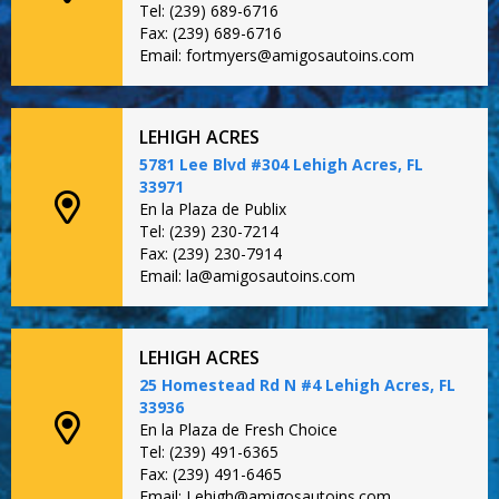
Tel: (239) 689-6716
Fax: (239) 689-6716
Email: fortmyers@amigosautoins.com
LEHIGH ACRES
5781 Lee Blvd #304 Lehigh Acres, FL
33971
En la Plaza de Publix
Tel: (239) 230-7214
Fax: (239) 230-7914
Email: la@amigosautoins.com
LEHIGH ACRES
25 Homestead Rd N #4 Lehigh Acres, FL
33936
En la Plaza de Fresh Choice
Tel: (239) 491-6365
Fax: (239) 491-6465
Email: Lehigh@amigosautoins.com