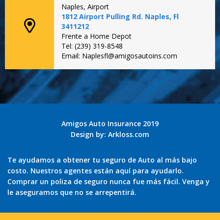
Naples, Airport
1812 Airport Pulling Rd. Naples, Fl
3411212
Frente a Home Depot
Tel: (239) 319-8548
Email: Naplesfl@amigosautoins.com
Amigos Auto Insurance 2019
Design by:
Arkloss.com
Te ayudamos a obtener tu seguro de Auto al más bajo
costo. Nuestros agentes están aquí para ayudarlo.
Comprar un poliza de seguro nunca fue más fácil. Venga y
le aseguramos que no se arrepentirá.