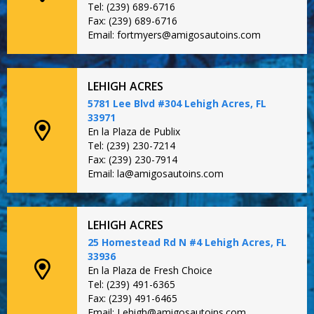
Tel: (239) 689-6716
Fax: (239) 689-6716
Email: fortmyers@amigosautoins.com
LEHIGH ACRES
5781 Lee Blvd #304 Lehigh Acres, FL
33971
En la Plaza de Publix
Tel: (239) 230-7214
Fax: (239) 230-7914
Email: la@amigosautoins.com
LEHIGH ACRES
25 Homestead Rd N #4 Lehigh Acres, FL
33936
En la Plaza de Fresh Choice
Tel: (239) 491-6365
Fax: (239) 491-6465
Email: Lehigh@amigosautoins.com