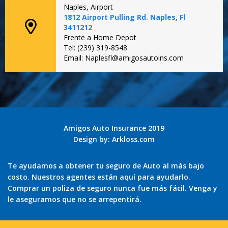
Naples, Airport
1812 Airport Pulling Rd. Naples, Fl
3411212
Frente a Home Depot
Tel: (239) 319-8548
Email: Naplesfl@amigosautoins.com
Amigos Auto Insurance 2019
Design by:
Arkloss.com
Te ayudamos a obtener tu seguro de Auto al más bajo
costo. Nuestros agentes están aquí para ayudarlo.
Comprar un poliza de seguro nunca fue más fácil. Venga y
le aseguramos que no se arrepentirá.