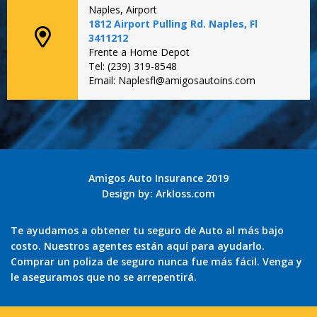
Naples, Airport
1812 Airport Pulling Rd. Naples, Fl
3411212
Frente a Home Depot
Tel: (239) 319-8548
Email: Naplesfl@amigosautoins.com
Amigos Auto Insurance 2019
Design by:
Arkloss.com
Te ayudamos a obtener tu seguro de Auto al más bajo
costo. Nuestros agentes están aquí para ayudarlo.
Comprar un poliza de seguro nunca fue más fácil. Venga y
le aseguramos que no se arrepentirá.