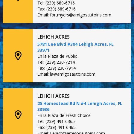
Tel: (239) 689-6716
Fax: (239) 689-6716
Email: fortmyers@amigosautoins.com
LEHIGH ACRES
5781 Lee Blvd #304 Lehigh Acres, FL
33971
En la Plaza de Publix
Tel: (239) 230-7214
Fax: (239) 230-7914
Email: la@amigosautoins.com
LEHIGH ACRES
25 Homestead Rd N #4 Lehigh Acres, FL
33936
En la Plaza de Fresh Choice
Tel: (239) 491-6365
Fax: (239) 491-6465
Email: Lehigh@amigosautoins.com