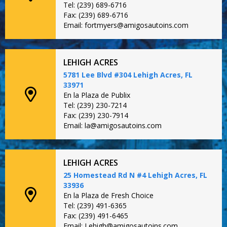
Tel: (239) 689-6716
Fax: (239) 689-6716
Email: fortmyers@amigosautoins.com
LEHIGH ACRES
5781 Lee Blvd #304 Lehigh Acres, FL
33971
En la Plaza de Publix
Tel: (239) 230-7214
Fax: (239) 230-7914
Email: la@amigosautoins.com
LEHIGH ACRES
25 Homestead Rd N #4 Lehigh Acres, FL
33936
En la Plaza de Fresh Choice
Tel: (239) 491-6365
Fax: (239) 491-6465
Email: Lehigh@amigosautoins.com