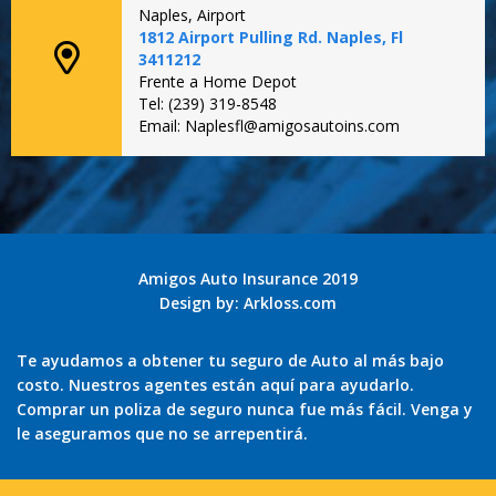
Naples, Airport
1812 Airport Pulling Rd. Naples, Fl
3411212
Frente a Home Depot
Tel: (239) 319-8548
Email: Naplesfl@amigosautoins.com
Amigos Auto Insurance 2019
Design by:
Arkloss.com
Te ayudamos a obtener tu seguro de Auto al más bajo
costo. Nuestros agentes están aquí para ayudarlo.
Comprar un poliza de seguro nunca fue más fácil. Venga y
le aseguramos que no se arrepentirá.