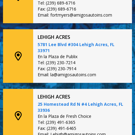
Tel: (239) 689-6716
Fax: (239) 689-6716
Email: fortmyers@amigosautoins.com
LEHIGH ACRES
5781 Lee Blvd #304 Lehigh Acres, FL
33971
En la Plaza de Publix
Tel: (239) 230-7214
Fax: (239) 230-7914
Email: la@amigosautoins.com
LEHIGH ACRES
25 Homestead Rd N #4 Lehigh Acres, FL
33936
En la Plaza de Fresh Choice
Tel: (239) 491-6365
Fax: (239) 491-6465
Email: Lehigh@amigosautoins.com