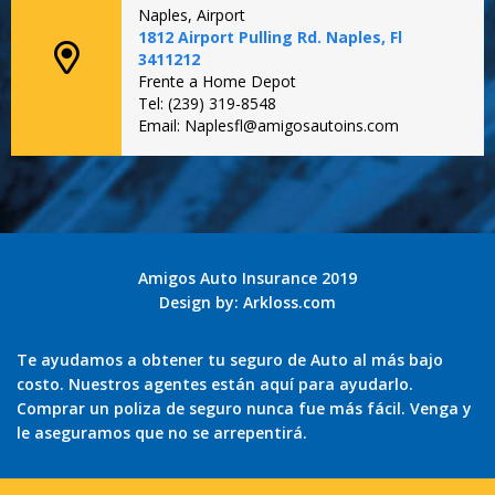
Naples, Airport
1812 Airport Pulling Rd. Naples, Fl
3411212
Frente a Home Depot
Tel: (239) 319-8548
Email: Naplesfl@amigosautoins.com
Amigos Auto Insurance 2019
Design by:
Arkloss.com
Te ayudamos a obtener tu seguro de Auto al más bajo
costo. Nuestros agentes están aquí para ayudarlo.
Comprar un poliza de seguro nunca fue más fácil. Venga y
le aseguramos que no se arrepentirá.