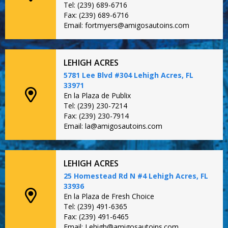
Tel: (239) 689-6716
Fax: (239) 689-6716
Email: fortmyers@amigosautoins.com
LEHIGH ACRES
5781 Lee Blvd #304 Lehigh Acres, FL
33971
En la Plaza de Publix
Tel: (239) 230-7214
Fax: (239) 230-7914
Email: la@amigosautoins.com
LEHIGH ACRES
25 Homestead Rd N #4 Lehigh Acres, FL
33936
En la Plaza de Fresh Choice
Tel: (239) 491-6365
Fax: (239) 491-6465
Email: Lehigh@amigosautoins.com