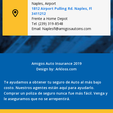
Naples, Airport
1812 Airport Pulling Rd. Naples, Fl
3411212
Frente a Home Depot
Tel: (239) 319-8548
Email: Naplesfl@amigosautoins.com
Amigos Auto Insurance 2019
Design by:
Arkloss.com
Te ayudamos a obtener tu seguro de Auto al más bajo
costo. Nuestros agentes están aquí para ayudarlo.
Comprar un poliza de seguro nunca fue más fácil. Venga y
le aseguramos que no se arrepentirá.