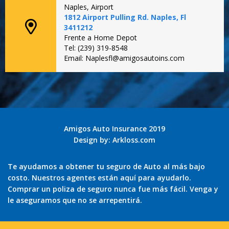
Naples, Airport
1812 Airport Pulling Rd. Naples, Fl
3411212
Frente a Home Depot
Tel: (239) 319-8548
Email: Naplesfl@amigosautoins.com
Amigos Auto Insurance 2019
Design by:
Arkloss.com
Te ayudamos a obtener tu seguro de Auto al más bajo
costo. Nuestros agentes están aquí para ayudarlo.
Comprar un poliza de seguro nunca fue más fácil. Venga y
le aseguramos que no se arrepentirá.