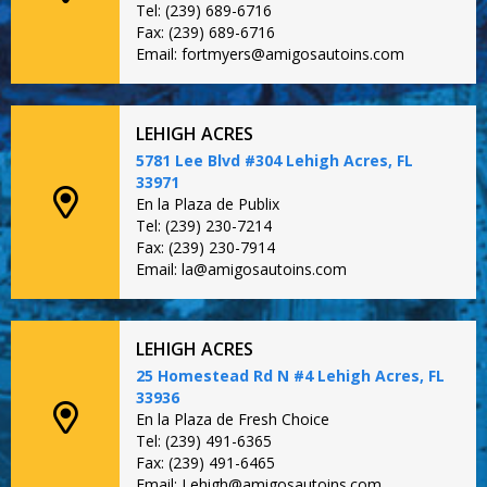
Tel: (239) 689-6716
Fax: (239) 689-6716
Email: fortmyers@amigosautoins.com
LEHIGH ACRES
5781 Lee Blvd #304 Lehigh Acres, FL
33971
En la Plaza de Publix
Tel: (239) 230-7214
Fax: (239) 230-7914
Email: la@amigosautoins.com
LEHIGH ACRES
25 Homestead Rd N #4 Lehigh Acres, FL
33936
En la Plaza de Fresh Choice
Tel: (239) 491-6365
Fax: (239) 491-6465
Email: Lehigh@amigosautoins.com