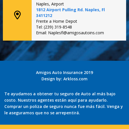
Naples, Airport
1812 Airport Pulling Rd. Naples, Fl
3411212
Frente a Home Depot
Tel: (239) 319-8548
Email: Naplesfl@amigosautoins.com
Amigos Auto Insurance 2019
Design by:
Arkloss.com
Te ayudamos a obtener tu seguro de Auto al más bajo
costo. Nuestros agentes están aquí para ayudarlo.
Comprar un poliza de seguro nunca fue más fácil. Venga y
le aseguramos que no se arrepentirá.