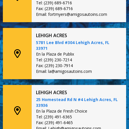
Tel: (239) 689-6716
Fax: (239) 689-6716
Email: fortmyers@amigosautoins.com
LEHIGH ACRES
5781 Lee Blvd #304 Lehigh Acres, FL
33971
En la Plaza de Publix
Tel: (239) 230-7214
Fax: (239) 230-7914
Email: la@amigosautoins.com
LEHIGH ACRES
25 Homestead Rd N #4 Lehigh Acres, FL
33936
En la Plaza de Fresh Choice
Tel: (239) 491-6365
Fax: (239) 491-6465
Email: Lehigh@amigosautoins.com