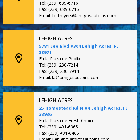
Tel: (239) 689-6716
Fax: (239) 689-6716
Email: fortmyers@amigosautoins.com
LEHIGH ACRES
5781 Lee Blvd #304 Lehigh Acres, FL
33971
En la Plaza de Publix
Tel: (239) 230-7214
Fax: (239) 230-7914
Email: la@amigosautoins.com
LEHIGH ACRES
25 Homestead Rd N #4 Lehigh Acres, FL
33936
En la Plaza de Fresh Choice
Tel: (239) 491-6365
Fax: (239) 491-6465
Email: Lehigh@amigosautoins.com