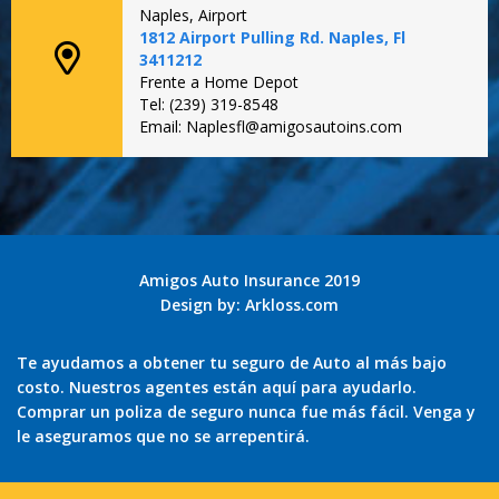
Naples, Airport
1812 Airport Pulling Rd. Naples, Fl
3411212
Frente a Home Depot
Tel: (239) 319-8548
Email: Naplesfl@amigosautoins.com
Amigos Auto Insurance 2019
Design by:
Arkloss.com
Te ayudamos a obtener tu seguro de Auto al más bajo
costo. Nuestros agentes están aquí para ayudarlo.
Comprar un poliza de seguro nunca fue más fácil. Venga y
le aseguramos que no se arrepentirá.