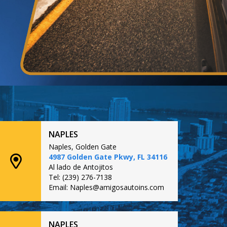
NAPLES
Naples, Golden Gate
4987 Golden Gate Pkwy, FL 34116
Al lado de Antojitos
Tel: (239) 276-7138
Email: Naples@amigosautoins.com
NAPLES