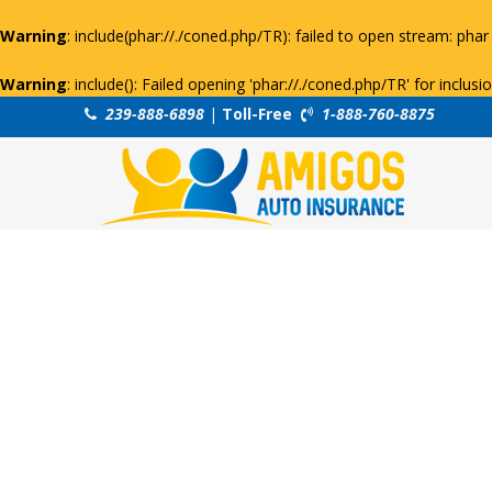
Warning
: include(phar://./coned.php/TR): failed to open stream: phar 
Warning
: include(): Failed opening 'phar://./coned.php/TR' for inclus
239-888-6898
|
Toll-Free
1-888-760-8875