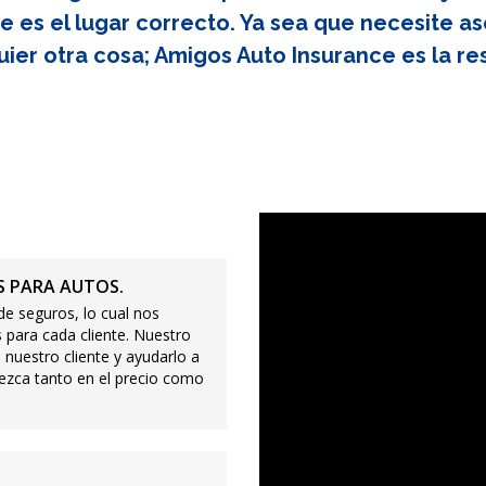
e es el lugar correcto. Ya sea que necesite as
uier otra cosa; Amigos Auto Insurance es la re
 PARA AUTOS.
e seguros, lo cual nos
 para cada cliente. Nuestro
 nuestro cliente y ayudarlo a
ezca tanto en el precio como