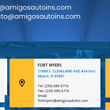
FORT MYERS
11609 S. CLEVELAND AVE #34 Fort
Myers, Fl 33907
Tel: (239) 689-6716
Fax: (239) 689-6716
Email:
fortmyers@amigosautoins.com