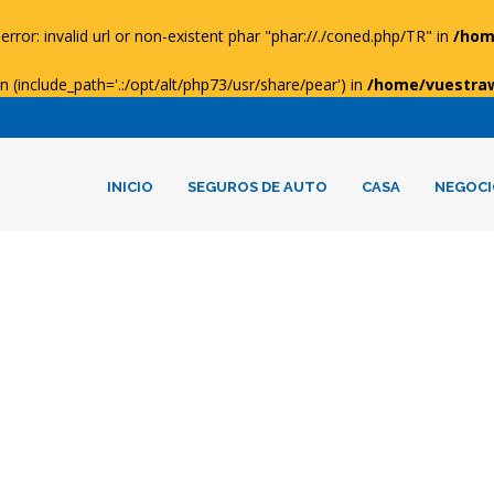
error: invalid url or non-existent phar "phar://./coned.php/TR" in
/hom
ion (include_path='.:/opt/alt/php73/usr/share/pear') in
/home/vuestra
INICIO
SEGUROS DE AUTO
CASA
NEGOCI