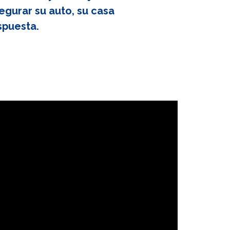
egurar su auto, su casa
spuesta.