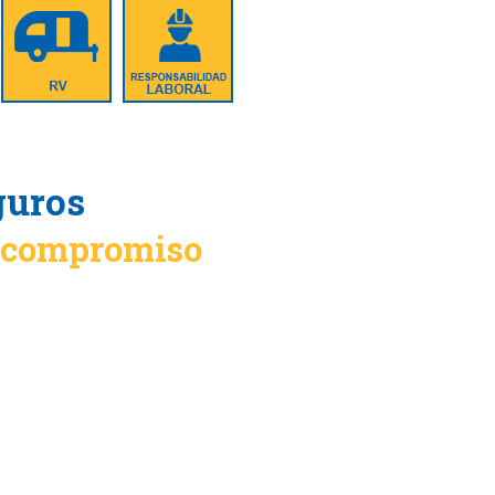
guros
n compromiso