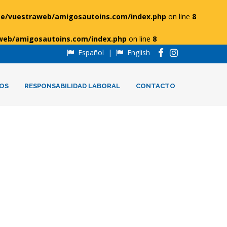
e/vuestraweb/amigosautoins.com/index.php
on line
8
web/amigosautoins.com/index.php
on line
8
Español
|
English
OS
RESPONSABILIDAD LABORAL
CONTACTO