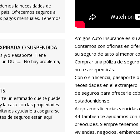
demos la necesidades de
 país. Ofrecemos seguros a
ajos pagos mensuales. Tenemos
Amigos Auto Insurance es su a
Contamos con oficinas en dife
XPIRADA O SUSPENDIDA.
su seguro de auto al menor co
s y/o Pasaporte. Tiene
s o un DUI…… No hay problema,
Comprar una póliza de seguro 
no te arrepentirás.
Con o sin licencia, pasaporte
necesidades en el extranjero
IS.
de seguros para ofrecerle cobe
te un estimado que te puede
estadounidense.
 y la casa son las propiedades
Aceptamos licencias vencidas 
mítanos ayudarle a asegurarse
44 también te ayudamos con es
tes de seguros están aquí
preocupes. Siempre tenemos 
viviendas, negocios, embarcac